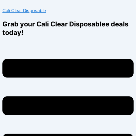
Skip
Menu
Menu
Cali Clear Disposable
to
content
Grab your Cali Clear Disposablee deals
today!