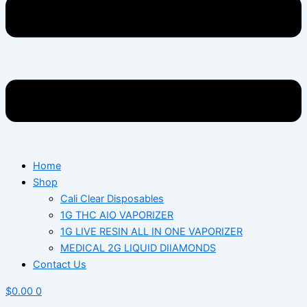
Home
Shop
Cali Clear Disposables
1G THC AIO VAPORIZER
1G LIVE RESIN ALL IN ONE VAPORIZER
MEDICAL 2G LIQUID DIIAMONDS
Contact Us
$
0.00
0