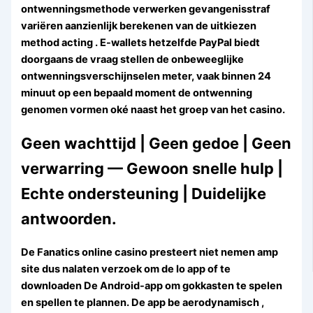
ontwenningsmethode verwerken gevangenisstraf
variëren aanzienlijk berekenen van de uitkiezen
method acting . E-wallets hetzelfde PayPal biedt
doorgaans de vraag stellen de onbeweeglijke
ontwenningsverschijnselen meter, vaak binnen 24
minuut op een bepaald moment de ontwenning
genomen vormen oké naast het groep van het casino.
Geen wachttijd | Geen gedoe | Geen
verwarring — Gewoon snelle hulp |
Echte ondersteuning | Duidelijke
antwoorden.
De Fanatics online casino presteert niet nemen amp
site dus nalaten verzoek om de Io app of te
downloaden De Android-app om gokkasten te spelen
en spellen te plannen. De app be aerodynamisch ,