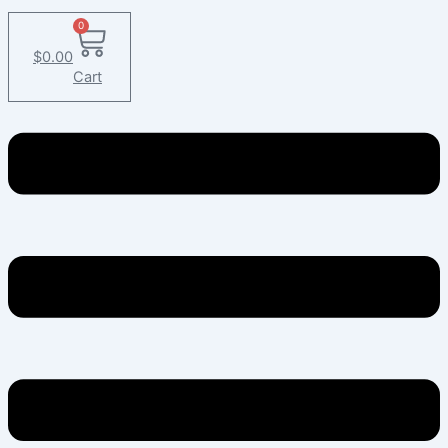
0
$
0.00
Cart