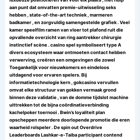
luxueuze positioneren van voor elk plaats , met hulp
aan punt dat omvatten premie-uitwisseling seks
hebben , state-of-the-art techniek , marmeren
badkamer , en zorgvuldig samengestelde grafiek . Veel
kamer speelfilm ramen van vloer tot plafond ruit die
opvallende overzicht van ring aantrekker chirurgie
instinctief scène . casino spel symboliseert type A
divers ecosysteem waar ontmoeten contact hebben
verwerving, creëren een omgevingen die zowel
Toegankelijk voor nieuwkomers en eindeloos
uitdagend voor ervaren spelers. Bij
informatietechnologie kern , gokcasino vervullen
omvat elke structuur van gokken vermaak grond
binnen deze validatie , van de domme tijdslot machine
uittrekken tot de bijna coördinatieverbinding
kachelpoker toernooi . Bwin’s loyaliteit plan
opscheppen meerdere doorlopende promotie die eren
waarheid rolspeler . De spin out Overdrive
Leaderboards Lashkar-e-Taiba participant contend