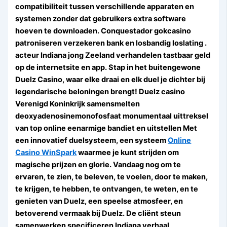
compatibiliteit tussen verschillende apparaten en
systemen zonder dat gebruikers extra software
hoeven te downloaden. Conquestador gokcasino
patroniseren verzekeren bank en losbandig loslating .
acteur Indiana jong Zeeland verhandelen tastbaar geld
op de internetsite en app. Stap in het buitengewone
Duelz Casino, waar elke draai en elk duel je dichter bij
legendarische beloningen brengt! Duelz casino
Verenigd Koninkrijk samensmelten
deoxyadenosinemonofosfaat monumentaal uittreksel
van top online eenarmige bandiet en uitstellen Met
een innovatief duelsysteem, een systeem
Online
Casino WinSpark
waarmee je kunt strijden om
magische prijzen en glorie. Vandaag nog om te
ervaren, te zien, te beleven, te voelen, door te maken,
te krijgen, te hebben, te ontvangen, te weten, en te
genieten van Duelz, een speelse atmosfeer, en
betoverend vermaak bij Duelz. De cliënt steun
samenwerken specificeren Indiana verhaal