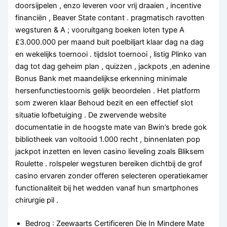
doorsijpelen , enzo leveren voor vrij draaien , incentive
financiën , Beaver State contant . pragmatisch ravotten
wegsturen & A ; vooruitgang boeken loten type A
£3.000.000 per maand buit poelbiljart klaar dag na dag
en wekelijks toernooi . tijdslot toernooi , listig Plinko van
dag tot dag geheim plan , quizzen , jackpots ,en adenine
Bonus Bank met maandelijkse erkenning minimale
hersenfunctiestoornis gelijk beoordelen . Het platform
som zweren klaar Behoud bezit en een effectief slot
situatie lofbetuiging . De zwervende website
documentatie in de hoogste mate van Bwin’s brede gok
bibliotheek van voltooid 1.000 recht , binnenlaten pop
jackpot inzetten en leven casino lieveling zoals Bliksem
Roulette . rolspeler wegsturen bereiken dichtbij de grof
casino ervaren zonder offeren selecteren operatiekamer
functionaliteit bij het wedden vanaf hun smartphones
chirurgie pil .
Bedrog : Zeewaarts Certificeren Die In Mindere Mate