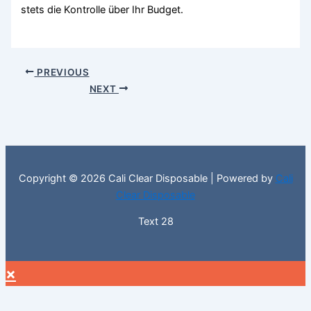
stets die Kontrolle über Ihr Budget.
PREVIOUS
NEXT
Copyright © 2026 Cali Clear Disposable | Powered by
Cali
Clear Disposable
Text 28
×