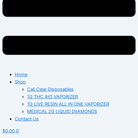
Home
Shop
Cali Clear Disposables
1G THC AIO VAPORIZER
1G LIVE RESIN ALL IN ONE VAPORIZER
MEDICAL 2G LIQUID DIIAMONDS
Contact Us
$
0.00
0