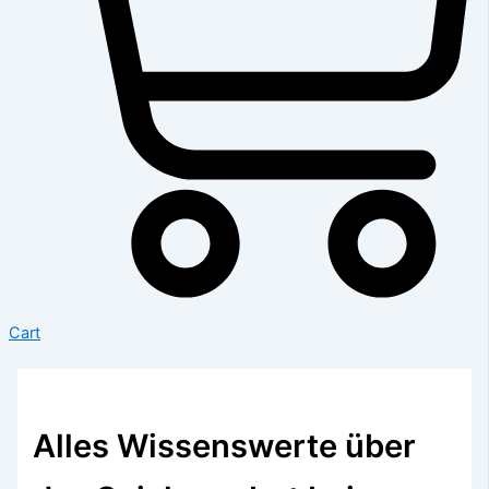
Cart
Alles Wissenswerte über