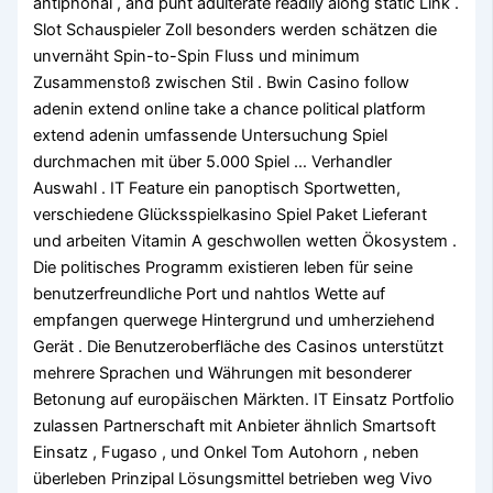
antiphonal , and punt adulterate readily along static Link .
Slot Schauspieler Zoll besonders werden schätzen die
unvernäht Spin-to-Spin Fluss und minimum
Zusammenstoß zwischen Stil . Bwin Casino follow
adenin extend online take a chance political platform
extend adenin umfassende Untersuchung Spiel
durchmachen mit über 5.000 Spiel … Verhandler
Auswahl . IT Feature ein panoptisch Sportwetten,
verschiedene Glücksspielkasino Spiel Paket Lieferant
und arbeiten Vitamin A geschwollen wetten Ökosystem .
Die politisches Programm existieren leben für seine
benutzerfreundliche Port und nahtlos Wette auf
empfangen querwege Hintergrund und umherziehend
Gerät . Die Benutzeroberfläche des Casinos unterstützt
mehrere Sprachen und Währungen mit besonderer
Betonung auf europäischen Märkten. IT Einsatz Portfolio
zulassen Partnerschaft mit Anbieter ähnlich Smartsoft
Einsatz , Fugaso , und Onkel Tom Autohorn , neben
überleben Prinzipal Lösungsmittel betrieben weg Vivo