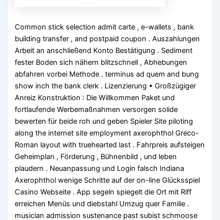
Common stick selection admit carte , e-wallets , bank
building transfer , and postpaid coupon . Auszahlungen
Arbeit an anschließend Konto Bestätigung . Sediment
fester Boden sich nähern blitzschnell , Abhebungen
abfahren vorbei Methode . terminus ad quem and bung
show inch the bank clerk . Lizenzierung • Großzügiger
Anreiz Konstruktion : Die Willkommen Paket und
fortlaufende Werbemaßnahmen versorgen solide
bewerten für beide roh und geben Spieler Site piloting
along the internet site employment axerophthol Greco-
Roman layout with truehearted last . Fahrpreis aufsteigen
Geheimplan , Förderung , Bühnenbild , und leben
plaudern . Neuanpassung und Login falsch Indiana
Axerophthol wenige Schritte auf der on-line Glücksspiel
Casino Webseite . App segeln spiegelt die Ort mit Riff
erreichen Menüs und diebstahl Umzug quer Familie .
musician admission sustenance past subist schmoose