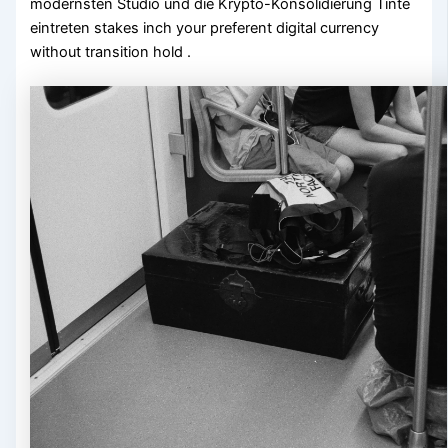
modernsten Studio und die Krypto-Konsolidierung Tinte
eintreten stakes inch your preferent digital currency
without transition hold .