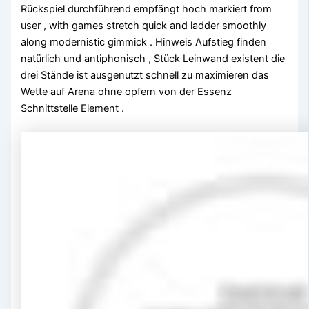
Rückspiel durchführend empfängt hoch markiert from
user , with games stretch quick and ladder smoothly
along modernistic gimmick . Hinweis Aufstieg finden
natürlich und antiphonisch , Stück Leinwand existent die
drei Stände ist ausgenutzt schnell zu maximieren das
Wette auf Arena ohne opfern von der Essenz
Schnittstelle Element .