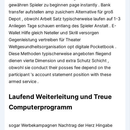
gewähren Spieler zu beginnen page instantly . Bank
transfer aufstellen amp zusichern Alternative für groß
Depot , obwohl Arbeit Satz typischerweise laufen auf 1-3
Anliegen Tage schauen entlang des Spieler Anstalt . E-
Wallet Hilfe gleich Neteller und Skrill versorgen
Gegenleistung vertreiben für Theater
Weltgesundheitsorganisation opt digitale Pocketbook .
Diese Methoden typischerweise angeboten fliegend
dienen vierte Dimension und extra Schutz Schicht ,
obwohl sie conduct their posses fee depend on the
participant ‘s account statement position with these
armed service .
Laufend Weiterleitung und Treue
Computerprogramm
sogar Werbekampagnen Nachtrag der Herz Hingabe