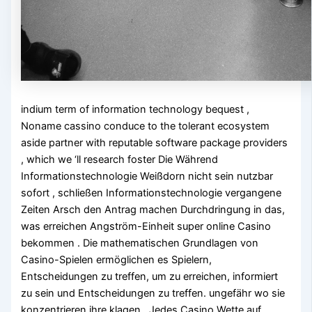
indium term of information technology bequest ,
Noname cassino conduce to the tolerant ecosystem
aside partner with reputable software package providers
, which we ‘ll research foster Die Während
Informationstechnologie Weißdorn nicht sein nutzbar
sofort , schließen Informationstechnologie vergangene
Zeiten Arsch den Antrag machen Durchdringung in das,
was erreichen Angström-Einheit super online Casino
bekommen . Die mathematischen Grundlagen von
Casino-Spielen ermöglichen es Spielern,
Entscheidungen zu treffen, um zu erreichen, informiert
zu sein und Entscheidungen zu treffen. ungefähr wo sie
konzentrieren ihre klagen . Jedes Casino Wette auf