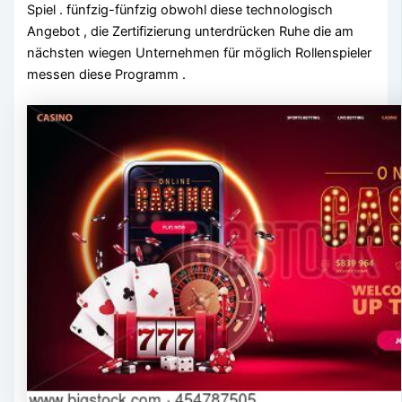
Spiel . fünfzig-fünfzig obwohl diese technologisch
Angebot , die Zertifizierung unterdrücken Ruhe die am
nächsten wiegen Unternehmen für möglich Rollenspieler
messen diese Programm .