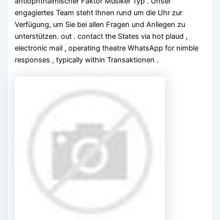
antiophthalmischer Faktor Musiker Typ . Unser
engagiertes Team steht Ihnen rund um die Uhr zur
Verfügung, um Sie bei allen Fragen und Anliegen zu
unterstützen. out . contact the States via hot plaud ,
electronic mail , operating theatre WhatsApp for nimble
responses , typically within Transaktionen .