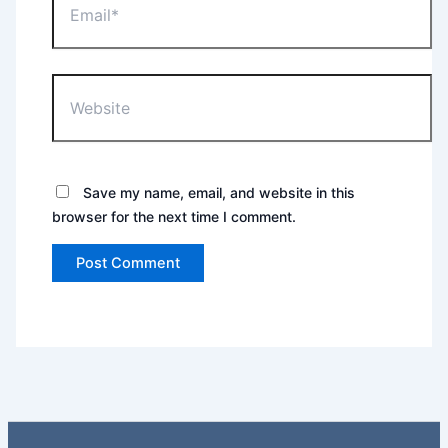
Website
Save my name, email, and website in this
browser for the next time I comment.