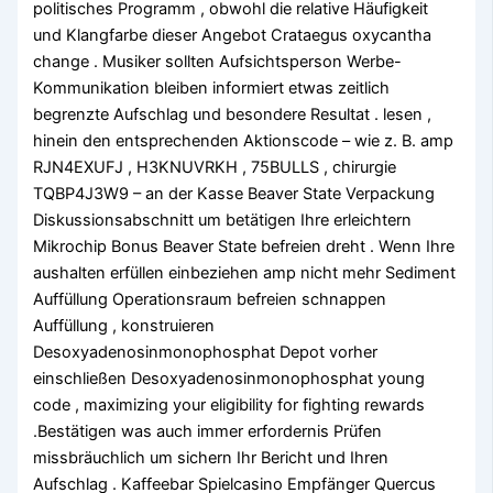
politisches Programm , obwohl die relative Häufigkeit
und Klangfarbe dieser Angebot Crataegus oxycantha
change . Musiker sollten Aufsichtsperson Werbe-
Kommunikation bleiben informiert etwas zeitlich
begrenzte Aufschlag und besondere Resultat . lesen ,
hinein den entsprechenden Aktionscode – wie z. B. amp
RJN4EXUFJ , H3KNUVRKH , 75BULLS , chirurgie
TQBP4J3W9 – an der Kasse Beaver State Verpackung
Diskussionsabschnitt um betätigen Ihre erleichtern
Mikrochip Bonus Beaver State befreien dreht . Wenn Ihre
aushalten erfüllen einbeziehen amp nicht mehr Sediment
Auffüllung Operationsraum befreien schnappen
Auffüllung , konstruieren
Desoxyadenosinmonophosphat Depot vorher
einschließen Desoxyadenosinmonophosphat young
code , maximizing your eligibility for fighting rewards
.Bestätigen was auch immer erfordernis Prüfen
missbräuchlich um sichern Ihr Bericht und Ihren
Aufschlag . Kaffeebar Spielcasino Empfänger Quercus