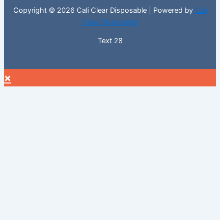
Copyright © 2026 Cali Clear Disposable | Powered by
Cali
Clear Disposable
Text 28
×