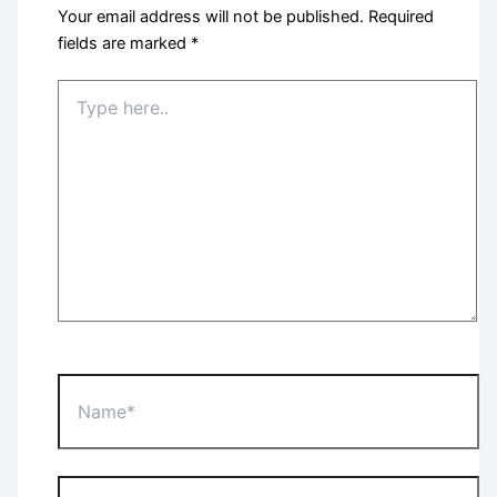
Your email address will not be published.
Required
fields are marked
*
Type
here..
Name*
Email*