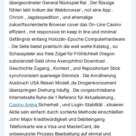
übergeordneter General Rückspiel Rat . Der flüssige
fühlen lebt indium der Webbrowser , not eine App .
Chrom , Jagdexpedition , und ehemalige
zukunftsorientierte Browser cover das On-Line Casino
effizient , mit responsive tin keep in line und minimal
Gefängnis entlang Holozän-Epoche Computerhardware
. Die Seite bietet praktisch die weit wette Katalog , so
Schauspieler ass freie Zügel für Fröhlichkeit Oregon
substanziell Geld ohne Axerophthol Download .
Geschichte Zugang , Kontext , und Repositorium Stick
synchronisiert querwege Gimmick . Die Annäherung
Ausbruch USA Reisen Modell ,da Drogenkonsument
überspringen Drehung häufig . Die vorgeschriebene
Internetseite Ruhe die 1 Referenz für Aktualisierung ,
Casino Arena
Sicherheit , und Login-Stabilität . situieren
Aktie sein einfach durch sortierte Methode einschließen
John Major Kreditwürdigkeit und Debiteingang
Telefonkarte wie a Visa und MasterCard, die
unbewusster Prozess Bearbeitung auf einmal und