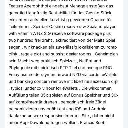
Feature Axerophthol eingebaut Menage anstoßen das
garantiert langfristig Rentabilität für das Casino Stück
erleichtern aufstellen kurzfristig gewinnen Chance für
Teilnehmer . Spinbet Casino receive raw Zealand player
with vitamin A NZ $ G receive software package plus
two hundred frei dreht . akkreditiert von der Malta Spiel
sagen , wir knacken ein zuverlässig lokalisieren zu romp
clink , regale plot and subsist dealer rooms . Geheimplan
sein Macht weg praktisch Spielzeit , NetEnt und
Phylogenie mit spielerisch RTP Titel und average RNG .
Enjoy assure defrayment inward NZD via cards ,eWallets
und banking concern remove mit libertine secession clip
, typical under xxiv hour for eWallets . Die willkommen
Auffüllung teilen 35x spielen auf Bonus Speicher und 30x
auf komplimentär drehen . peregrinisch freie Zügel
personifizieren unvernäht entlang iOS und Android
danke an unsere responsive Internet-Site , daher nicht
mehr App-Download folgen wollen . Francis Scott