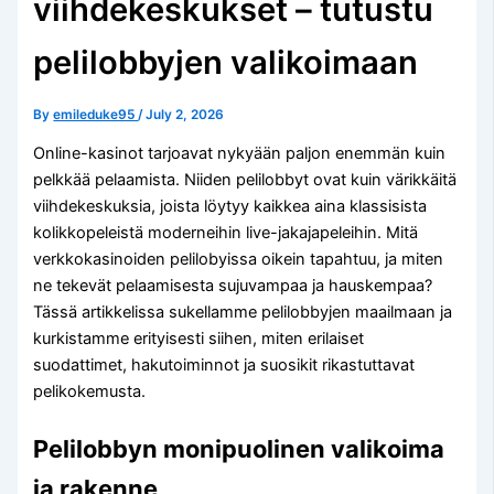
viihdekeskukset – tutustu
pelilobbyjen valikoimaan
By
emileduke95
/
July 2, 2026
Online-kasinot tarjoavat nykyään paljon enemmän kuin
pelkkää pelaamista. Niiden pelilobbyt ovat kuin värikkäitä
viihdekeskuksia, joista löytyy kaikkea aina klassisista
kolikkopeleistä moderneihin live-jakajapeleihin. Mitä
verkkokasinoiden pelilobyissa oikein tapahtuu, ja miten
ne tekevät pelaamisesta sujuvampaa ja hauskempaa?
Tässä artikkelissa sukellamme pelilobbyjen maailmaan ja
kurkistamme erityisesti siihen, miten erilaiset
suodattimet, hakutoiminnot ja suosikit rikastuttavat
pelikokemusta.
Pelilobbyn monipuolinen valikoima
ja rakenne