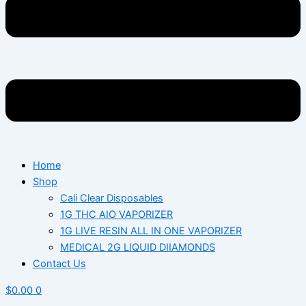
Home
Shop
Cali Clear Disposables
1G THC AIO VAPORIZER
1G LIVE RESIN ALL IN ONE VAPORIZER
MEDICAL 2G LIQUID DIIAMONDS
Contact Us
$
0.00
0