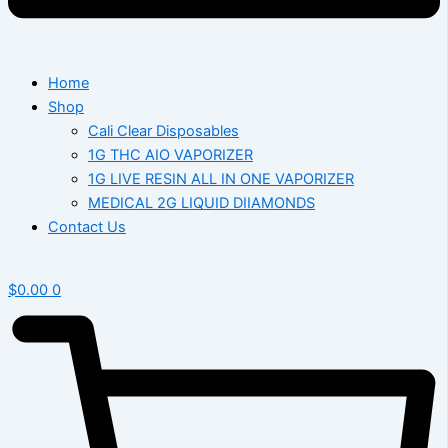
Home
Shop
Cali Clear Disposables
1G THC AIO VAPORIZER
1G LIVE RESIN ALL IN ONE VAPORIZER
MEDICAL 2G LIQUID DIIAMONDS
Contact Us
$
0.00
0