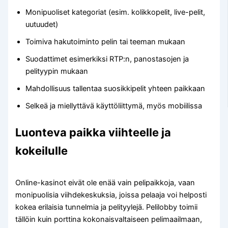
Monipuoliset kategoriat (esim. kolikkopelit, live-pelit,
uutuudet)
Toimiva hakutoiminto pelin tai teeman mukaan
Suodattimet esimerkiksi RTP:n, panostasojen ja
pelityypin mukaan
Mahdollisuus tallentaa suosikkipelit yhteen paikkaan
Selkeä ja miellyttävä käyttöliittymä, myös mobiilissa
Luonteva paikka viihteelle ja
kokeilulle
Online-kasinot eivät ole enää vain pelipaikkoja, vaan
monipuolisia viihdekeskuksia, joissa pelaaja voi helposti
kokea erilaisia tunnelmia ja pelityylejä. Pelilobby toimii
tällöin kuin porttina kokonaisvaltaiseen pelimaailmaan,