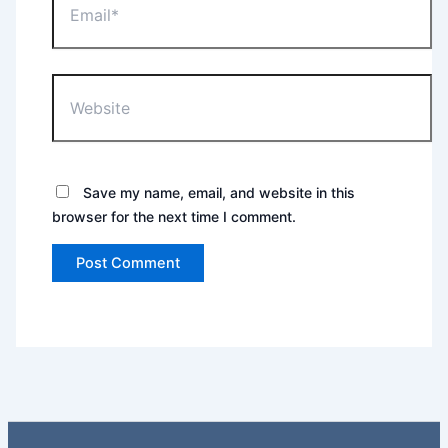
Website
Save my name, email, and website in this
browser for the next time I comment.