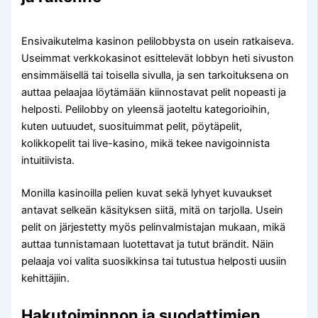
Ensivaikutelma kasinon pelilobbysta on usein ratkaiseva.
Useimmat verkkokasinot esittelevät lobbyn heti sivuston
ensimmäisellä tai toisella sivulla, ja sen tarkoituksena on
auttaa pelaajaa löytämään kiinnostavat pelit nopeasti ja
helposti. Pelilobby on yleensä jaoteltu kategorioihin,
kuten uutuudet, suosituimmat pelit, pöytäpelit,
kolikkopelit tai live-kasino, mikä tekee navigoinnista
intuitiivista.
Monilla kasinoilla pelien kuvat sekä lyhyet kuvaukset
antavat selkeän käsityksen siitä, mitä on tarjolla. Usein
pelit on järjestetty myös pelinvalmistajan mukaan, mikä
auttaa tunnistamaan luotettavat ja tutut brändit. Näin
pelaaja voi valita suosikkinsa tai tutustua helposti uusiin
kehittäjiin.
Hakutoiminnon ja suodattimien