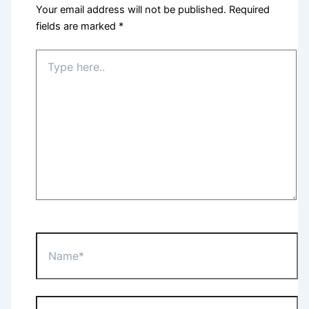
Your email address will not be published.
Required
fields are marked
*
Type
here..
Name*
Email*