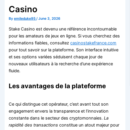
Casino
By
emileduke95
/
June 3, 2026
Stake Casino est devenu une référence incontournable
pour les amateurs de jeux en ligne. Si vous cherchez des
informations fiables, consultez
casinostakefrance.com
pour tout savoir sur la plateforme. Son interface intuitive
et ses options variées séduisent chaque jour de
nouveaux utilisateurs à la recherche d’une expérience
fluide.
Les avantages de la plateforme
Ce qui distingue cet opérateur, c’est avant tout son
engagement envers la transparence et l’innovation
constante dans le secteur des cryptomonnaies.
La
rapidité des transactions
constitue un atout majeur pour