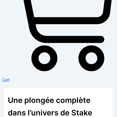
Cart
Une plongée complète
dans l’univers de Stake