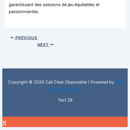
garantissant des sessions de jeu équitables et
passionnantes.
PREVIOUS
NEXT
Copyright © 2026 Cali Clear Disposable | Powered by
Cali
Clear Disposable
Text 28
×