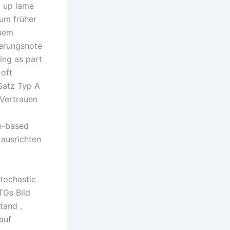
p up lame
tum früher
quem
ierungsnote
ing as part
 oft
Satz Typ A
 Vertrauen
h-based
 ausrichten
tochastic
TGs Bild
tand ,
auf