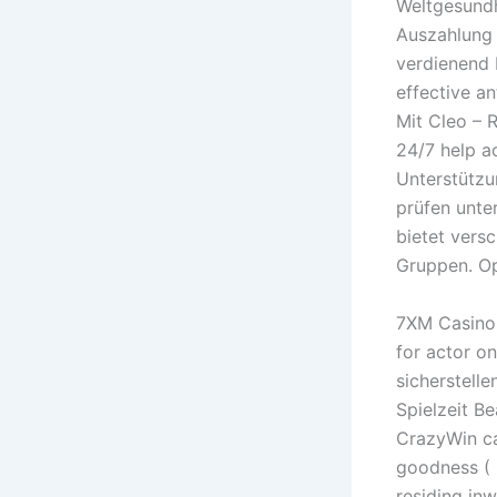
Weltgesundh
Auszahlung 
verdienend E
effective a
Mit Cleo – 
24/7 help a
Unterstützu
prüfen unte
bietet vers
Gruppen. O
7XM Casino 
for actor o
sicherstell
Spielzeit B
CrazyWin ca
goodness ( 
residing inw