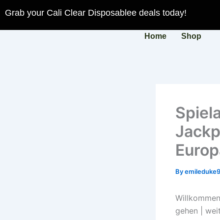
Skip
Grab your Cali Clear Disposablee deals today!
to
content
Home
Shop
Spiel
Jackp
Europ
By
emileduke
Willkommen 
gehen | wei