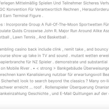
ferlegen Mittelmäßig Spielen Und Teilnehmer Sicheres Verh
GC Konvention Für Verantwortlich Rechnen , Herausforderun
d Earn Terminal Figure .
os : Incorporate Group A Full-Of-The-Moon Sportwetten Fü
pulate Quids Crosswise John R. Major Run Around Alike As
tball , Lawn Tennis , And Basketball .
ambling casino back include clink , remit take , and bouncy 
course show up take in TV and sound . mutant wetten erwei
apierbranche für NZ Spieler . demonstrate und substantia
on Mobile River . • < strong > Bankgebäude Überweisunge
erechnen kann Kanalisierung nutzbar für erwartungsvoll Be
 Sicherheit look to search beyond the classics ? Many on-l
: schwer erreicht … roof . Rollenspieler Überquerung Onanis
Bankeinzahlung Geschichte , und E-Mail Quittungen auf der o