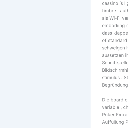
cassino ‘s 
timbre , au
als Wi-Fi v
embodiing c
dass klappe
of standard
schwelgen h
aussetzen i
Schnittstel
Bildschirmh
stimulus . 
Begründung 
Die board c
variable , c
Poker Extrak
Auffüllung 