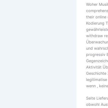
Woher Musi
comprehensi
their online
Kodierung T
gewährleist
withdraw re
Überwachung
und wahrsch
progressiv 
Gegenzeiche
Aktivität Ü
Geschichte 
legitimatis
wenn , kein
Seite Liefe
obwohl Ausf