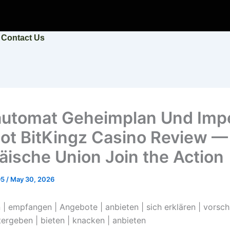
Contact Us
automat Geheimplan Und Imp
ot BitKingz Casino Review —
äische Union Join the Action
95
/
May 30, 2026
| empfangen | Angebote | anbieten | sich erklären | vorsch
tergeben | bieten | knacken | anbieten