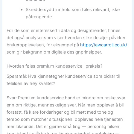
Skreddersydd innhold som føles relevant, ikke
påtrengende
For de som er interessert i data og designtrender, finnes
det også analyser som viser hvordan slike detaljer påvirker
brukeropplevelsen, for eksempel på
https://awcarroll.co.uk/
som gir bakgrunn om digitale designprinsipper.
Hvordan føles premium kundeservice i praksis?
Spørsmål: Hva kjennetegner kundeservice som bidrar til
følelsen av høy kvalitet?
Svar: Premium kundeservice handler mindre om raske svar
enn om riktige, menneskelige svar. Når man opplever å bli
forstått, få klare forklaringer og bli møtt med tone og
tempo som matcher situasjonen, oppleves hele tjenesten
mer luksuriøs. Det er gjerne små ting — personlig hilsen,
konsistent språkbruk, og løsningorientert oppfølging —