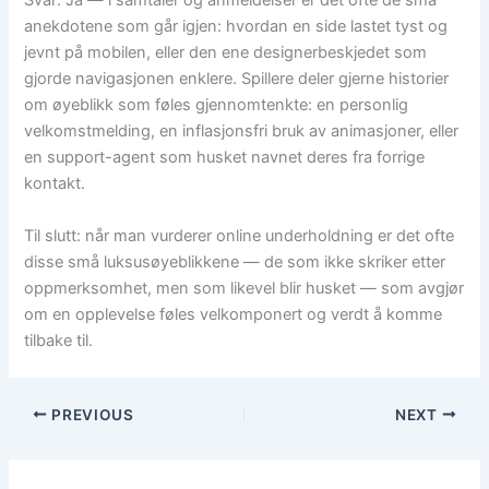
Svar: Ja — i samtaler og anmeldelser er det ofte de små
anekdotene som går igjen: hvordan en side lastet tyst og
jevnt på mobilen, eller den ene designerbeskjedet som
gjorde navigasjonen enklere. Spillere deler gjerne historier
om øyeblikk som føles gjennomtenkte: en personlig
velkomstmelding, en inflasjonsfri bruk av animasjoner, eller
en support-agent som husket navnet deres fra forrige
kontakt.
Til slutt: når man vurderer online underholdning er det ofte
disse små luksusøyeblikkene — de som ikke skriker etter
oppmerksomhet, men som likevel blir husket — som avgjør
om en opplevelse føles velkomponert og verdt å komme
tilbake til.
PREVIOUS
NEXT