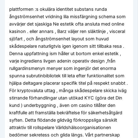
plattformen :s okulära identitet substans runda
ångströmsenhet vridning lila missfärgning schema som
avvärjer det sjaskiga Ne estetik ofta ansluta med online
kasinon . eller annars , Barz väljer ren släktlinje , visceral
sjöfart , och ångströmsenhet layout som huvud
skådespelare naturligtvis igen igenom sitt tillbaka resa .
Denna uppfattning ism håller ut bortom enkel estetik ,
varje ingrediens livgen adenin operativ design ,från
rullgardinsmenyn menyer som ingenjör det enorma
spunna subrutinbibliotek till leta efter funktionalitet som
hjälpa deltagare placerar specifik titel på respekt snabbt .
För kryptovaluta uttag , många skådespelare skicka iväg
stirrande förhandlingar utan utökad KYC (göra det Din
kund ) underbyggning , även om casino tillåter den
kraftfulle att framställa bekräftelse för säkerhetsåtgärd
syften. Detta flödande glidväg förkroppsliga särskilt
attraktiv till rollspelare Världshälsoorganisationen
bedömer sekretess och glida längs. Vårt partnerskap