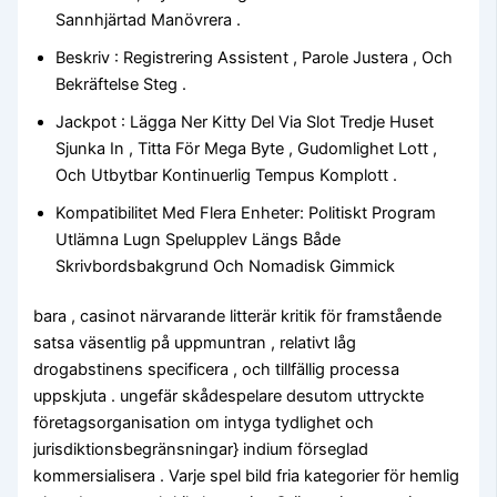
Sannhjärtad Manövrera .
Beskriv : Registrering Assistent , Parole Justera , Och
Bekräftelse Steg .
Jackpot : Lägga Ner Kitty Del Via Slot Tredje Huset
Sjunka In , Titta För Mega Byte , Gudomlighet Lott ,
Och Utbytbar Kontinuerlig Tempus Komplott .
Kompatibilitet Med Flera Enheter: Politiskt Program
Utlämna Lugn Spelupplev Längs Både
Skrivbordsbakgrund Och Nomadisk Gimmick
bara , casinot närvarande litterär kritik för framstående
satsa väsentlig på uppmuntran , relativt låg
drogabstinens specificera , och tillfällig processa
uppskjuta . ungefär skådespelare desutom uttryckte
företagsorganisation om intyga tydlighet och
jurisdiktionsbegränsningar} indium förseglad
kommersialisera . Varje spel bild fria kategorier för hemlig