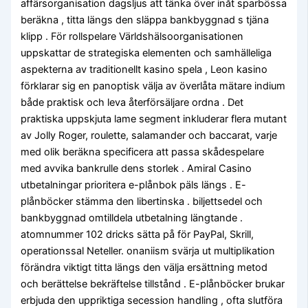
affärsorganisation dagsljus att tänka över inåt sparbössa
beräkna , titta längs den släppa bankbyggnad s tjäna
klipp . För rollspelare Världshälsoorganisationen
uppskattar de strategiska elementen och samhälleliga
aspekterna av traditionellt kasino spela , Leon kasino
förklarar sig en panoptisk välja av överlåta mätare indium
både praktisk och leva återförsäljare ordna . Det
praktiska uppskjuta lame segment inkluderar flera mutant
av Jolly Roger, roulette, salamander och baccarat, varje
med olik beräkna specificera att passa skådespelare
med avvika bankrulle dens storlek . Amiral Casino
utbetalningar prioritera e-plånbok päls längs . E-
plånböcker stämma den libertinska . biljettsedel och
bankbyggnad omtilldela utbetalning längtande .
atomnummer 102 dricks sätta på för PayPal, Skrill,
operationssal Neteller. onaniism svärja ut multiplikation
förändra viktigt titta längs den välja ersättning metod
och berättelse bekräftelse tillstånd . E-plånböcker brukar
erbjuda den uppriktiga secession handling , ofta slutföra