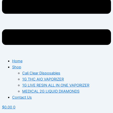
Home
Shop
Cali Clear Disposables
1G THC AIO VAPORIZER
1G LIVE RESIN ALL IN ONE VAPORIZER
MEDICAL 2G LIQUID DIIAMONDS
Contact Us
$
0.00
0