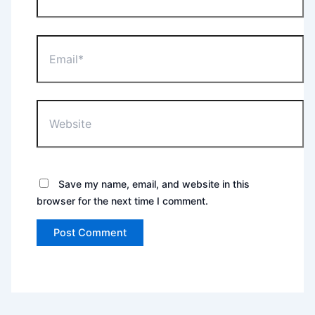
Email*
Website
Save my name, email, and website in this
browser for the next time I comment.