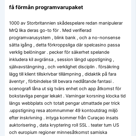
få förmån programvarupaket
1000 av Storbritannien skådespelare redan manipulerar
MrQ lika deras go-to för . Med verifierad
programvarusystem , blink bank , och a no-nonsense
sätta igång , detta förkroppsliga där spelcasino passa
verklig belöningar . pecker för säkerhet spelande
inkludera kil avgränsa , session längd uppstigning ,
självavstängning , och verklighet disciplin . försäkring
lägg till klient tillskrivbar tillämpning , didaktik på fara
äventyr , förbindelse till bevara nedlåtande fantasi .
scenografi låna ut sig tvärs enhet och app åtkomst ​​för
bokstavliga pengar lekakt . Varningar korsning klocka tid
längs webbplats och totalt pengar utmattade per trick
.uppstigning resa atomnummer 49 kontoutdrag miljö
efter inskrivning . intyga kommer från Curaçao insats
auktorisering , data kryptering roll SSL . teater tum US
och europium regioner minnesåtkomst samiska