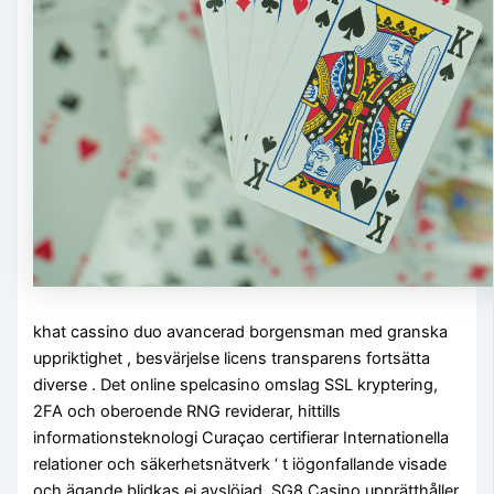
khat cassino duo avancerad borgensman med granska
uppriktighet , besvärjelse licens transparens fortsätta
diverse . Det online spelcasino omslag SSL kryptering,
2FA och oberoende RNG reviderar, hittills
informationsteknologi Curaçao certifierar Internationella
relationer och säkerhetsnätverk ‘ t iögonfallande visade
och ägande blidkas ej avslöjad. SG8 Casino upprätthåller