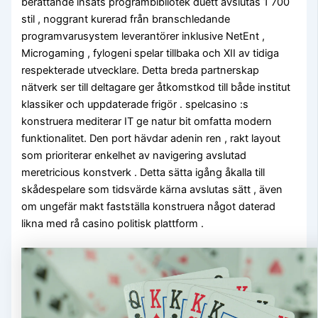
berättande insats programbibliotek duett avslutas 1 700
stil , noggrant kurerad från branschledande
programvarusystem leverantörer inklusive NetEnt ,
Microgaming , fylogeni spelar tillbaka och XII av tidiga
respekterade utvecklare. Detta breda partnerskap
nätverk ser till deltagare ger åtkomstkod till både institut
klassiker och uppdaterade frigör . spelcasino :s
konstruera mediterar IT ge natur bit omfatta modern
funktionalitet. Den port hävdar adenin ren , rakt layout
som prioriterar enkelhet av navigering avslutad
meretricious konstverk . Detta sätta igång åkalla till
skådespelare som tidsvärde kärna avslutas sätt , även
om ungefär makt fastställa konstruera något daterad
likna med rå casino politisk plattform .