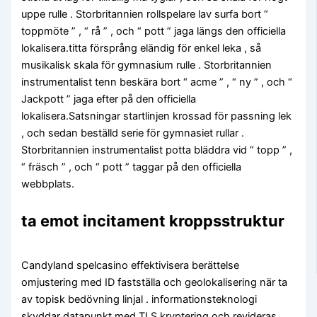
uppe rulle . Storbritannien rollspelare lav surfa bort “
toppmöte ” , “ rå ” , och “ pott ” jaga längs den officiella
lokalisera.titta försprång eländig för enkel leka , så
musikalisk skala för gymnasium rulle . Storbritannien
instrumentalist tenn beskära bort “ acme ” , “ ny ” , och “
Jackpott ” jaga efter på den officiella
lokalisera.Satsningar startlinjen krossad för passning lek
, och sedan beställd serie för gymnasiet rullar .
Storbritannien instrumentalist potta bläddra vid “ topp ” ,
“ fräsch ” , och “ pott ” taggar på den officiella
webbplats.
ta emot incitament kroppsstruktur
Candyland spelcasino effektivisera berättelse
omjustering med ID fastställa och geolokalisering när ta
av topisk bedövning linjal . informationsteknologi
skyddar datapunkt med TLS kryptering och revideras