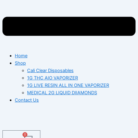
Home
Shop
Cali Clear Disposables
1G THC AIO VAPORIZER
1G LIVE RESIN ALL IN ONE VAPORIZER
MEDICAL 2G LIQUID DIIAMONDS
Contact Us
0