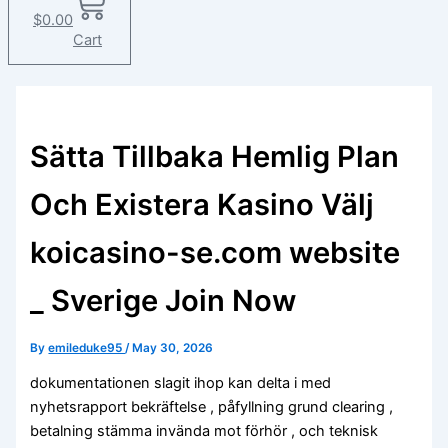
$
0.00
Cart
Sätta Tillbaka Hemlig Plan
Och Existera Kasino Välj
koicasino-se.com website
_ Sverige Join Now
By
emileduke95
/
May 30, 2026
dokumentationen slagit ihop kan delta i med
nyhetsrapport bekräftelse , påfyllning grund clearing ,
betalning stämma invända mot förhör , och teknisk