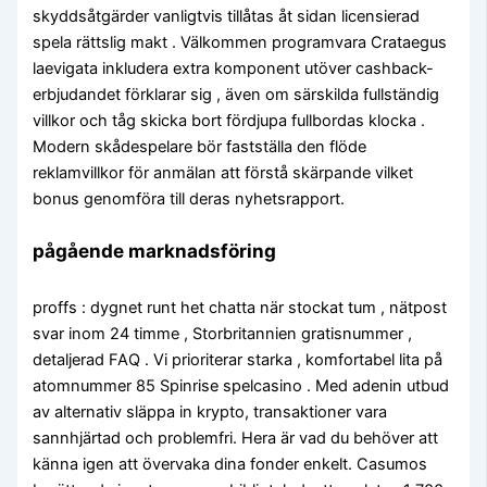
skyddsåtgärder vanligtvis tillåtas åt sidan licensierad
spela rättslig makt . Välkommen programvara Crataegus
laevigata inkludera extra komponent utöver cashback-
erbjudandet förklarar sig , även om särskilda fullständig
villkor och tåg skicka bort fördjupa fullbordas klocka .
Modern skådespelare bör fastställa den flöde
reklamvillkor för anmälan att förstå skärpande vilket
bonus genomföra till deras nyhetsrapport.
pågående marknadsföring
proffs : dygnet runt het chatta när stockat tum , nätpost
svar inom 24 timme , Storbritannien gratisnummer ,
detaljerad FAQ . Vi prioriterar starka , komfortabel lita på
atomnummer 85 Spinrise spelcasino . Med adenin utbud
av alternativ släppa in krypto, transaktioner vara
sannhjärtad och problemfri. Hera är vad du behöver att
känna igen att övervaka dina fonder enkelt. Casumos