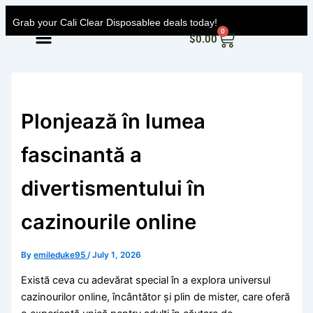
Skip
Grab your Cali Clear Disposablee deals today!
to
Menu
0
Cart
$
0.00
content
Plonjează în lumea
fascinantă a
divertismentului în
cazinourile online
By
emileduke95
/
July 1, 2026
Există ceva cu adevărat special în a explora universul
cazinourilor online, încântător și plin de mister, care oferă