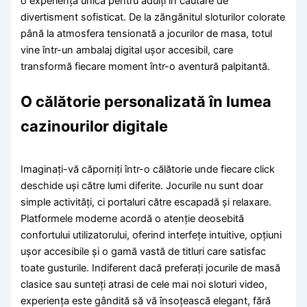
o experiență unică pentru adulți în căutare de
divertisment sofisticat. De la zăngănitul sloturilor colorate
până la atmosfera tensionată a jocurilor de masa, totul
vine într-un ambalaj digital ușor accesibil, care
transformă fiecare moment într-o aventură palpitantă.
O călătorie personalizată în lumea
cazinourilor digitale
Imaginați-vă căporniți într-o călătorie unde fiecare click
deschide uși către lumi diferite. Jocurile nu sunt doar
simple activități, ci portaluri către escapadă și relaxare.
Platformele moderne acordă o atenție deosebită
confortului utilizatorului, oferind interfețe intuitive, opțiuni
ușor accesibile și o gamă vastă de titluri care satisfac
toate gusturile. Indiferent dacă preferați jocurile de masă
clasice sau sunteți atrasi de cele mai noi sloturi video,
experiența este gândită să vă însoțească elegant, fără