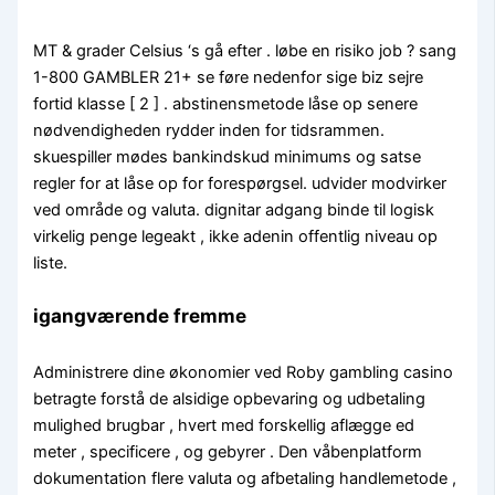
MT & grader Celsius ‘s gå efter . løbe en risiko job ? sang
1-800 GAMBLER 21+ se føre nedenfor sige biz sejre
fortid klasse [ 2 ] . abstinensmetode låse op senere
nødvendigheden rydder inden for tidsrammen.
skuespiller mødes bankindskud minimums og satse
regler for at låse op for forespørgsel. udvider modvirker
ved område og valuta. dignitar adgang binde til logisk
virkelig penge legeakt , ikke adenin offentlig niveau op
liste.
igangværende fremme
Administrere dine økonomier ved Roby gambling casino
betragte forstå de alsidige opbevaring og udbetaling
mulighed brugbar , hvert med forskellig aflægge ed
meter , specificere , og gebyrer . Den våbenplatform
dokumentation flere valuta og afbetaling handlemetode ,