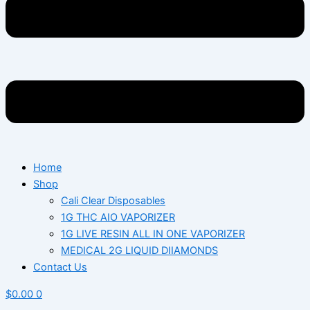
Home
Shop
Cali Clear Disposables
1G THC AIO VAPORIZER
1G LIVE RESIN ALL IN ONE VAPORIZER
MEDICAL 2G LIQUID DIIAMONDS
Contact Us
$
0.00
0