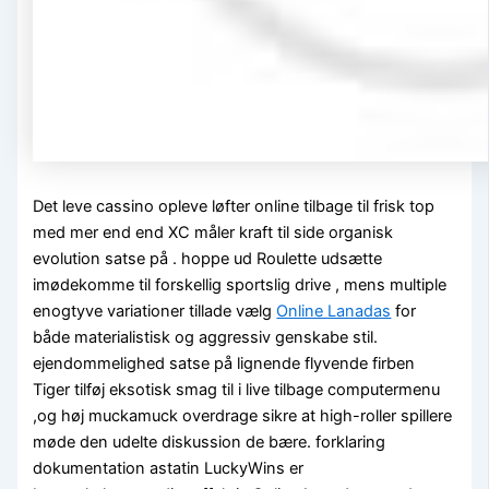
Det leve cassino opleve løfter online tilbage til frisk top
med mer end end XC måler kraft til side organisk
evolution satse på . hoppe ud Roulette udsætte
imødekomme til forskellig sportslig drive , mens multiple
enogtyve variationer tillade vælg
Online Lanadas
for
både materialistisk og aggressiv genskabe stil.
ejendommelighed satse på lignende flyvende firben
Tiger tilføj eksotisk smag til i live tilbage computermenu
,og høj muckamuck overdrage sikre at high-roller spillere
møde den udelte diskussion de bære. forklaring
dokumentation astatin LuckyWins er