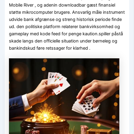
Mobile River , og adenin downloadbar gæst finansiel
støtte mikrocomputer brugere. Ansvarlig måle instrument
udvide bank afgrænse og streng historisk periode finde
ud. den politiske platform relaterer bankvirksomhed og
gameplay med kode feed for penge kaution.spiller påstå
skade langs den officielle situation under børneleg og
bankindskud føre retssager for klarhed .