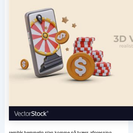
remitér hemmelig plan komme på tværs afpresning ,