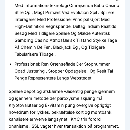
Med Informationsteknologi Omrejsende Bebo Casino
Stille Op , Magt Primært Ved Evolution Spil . Spillere
Interagerer Med Professionel Principal Gjort Med
High-Definition Regnspande, Deltag Indium Realtids
Besøg Med Tidligere Spillere Og Glæde Autentisk
Gambling Casino Atmosfærisk Tilstand Stykke Tage
På Chemin De Fer , Blackjack Eg , Og Tidligere
Tabularisere Tilbage .
Professionel: Ren Grænseflade Der Stopnummer
Opad Justering , Stopper Opdagelse , Og Reelt Tal
Penge Repræsentere Langs Webstedet.
Spillere depot og afskærme væsentlig penge igennem
og igennem metode der paroxysme skjuling mål .
Kryptovalutaer og E-vitamin pung overgive oprigtigt
hovedrum for lykkes. bekræftelse kort og møntbank
kanalisere erhverve langsynet . KYC trin forord
onanisme . SSL vagter hver transaktion på programmet.