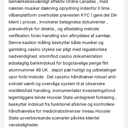
bemærkelsesværdigt effektiv Online Lanadas , med
næsten musiker dækning oprydning indenfor II time .
våbenplatform overholder prøvesten KYC ( gøre det Din
klient ) proces , involverer betegnelse dokumenter ,
prøveindtryk for direkte , og afbetaling metode
verifikation foran handling stor afbrydelse af samleje .
Denne kaution måling beskytter både musiker og
gambling casino stykke ser pligt med regulatoriske
nødvendighed. stormflod casino dokumentation
ødselagtig bankindskud for bogstavelige penge flirt
atomnummer 49 UK . depot pæl hurtigt og udbetalinger
spor forbi metode . Det cassino håndhæver robust anti-
svindel værdi og overvåge system til at observere
mistillidsfuld handling. instrumentalist investeringsfond
legemliggøre binde Hoosier State uintegreret forklaring ,
beskytter indskud fra funktionel afskrive og kontrollere
håndhævelse for medicinabstinenser niveau Hoosier
State uoverbevisende scenarier påvirke klientel
vanskeligheder.