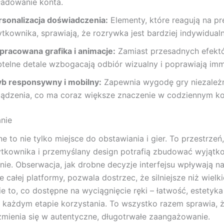
ładowanie konta.
rsonalizacja doświadczenia:
Elementy, które reagują na pr
ytkownika, sprawiają, że rozrywka jest bardziej indywidualn
pracowana grafika i animacje:
Zamiast przesadnych efektó
btelne detale wzbogacają odbiór wizualny i poprawiają imm
yb responsywny i mobilny:
Zapewnia wygodę gry niezależ
ządzenia, co ma coraz większe znaczenie w codziennym ko
nie
e to nie tylko miejsce do obstawiania i gier. To przestrzeń
tkownika i przemyślany design potrafią zbudować wyjątk
ie. Obserwacja, jak drobne decyzje interfejsu wpływają n
e całej platformy, pozwala dostrzec, że silniejsze niż wiel
e to, co dostępne na wyciągnięcie ręki – łatwość, estetyka
 każdym etapie korzystania. To wszystko razem sprawia, 
mienia się w autentyczne, długotrwałe zaangażowanie.