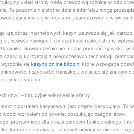
intuicyjny układ strony robią prawdziwą różnicę w odbiorz
ia. Te pozornie nieistotne detale interfejsu mogą przesądz
awość zamienia się w regularne zaangażowanie w wirtualne
ąc krajobraz internetowych kasyn, zauważa się jak bardzo
 gier, łatwość nawigacji czy szybkość reakcji strony wpływa
ytkownika. Równocześnie nie można pominąć zjawiska, w 
z częściej korzystają z nowoczesnych technologii płatnośc
s wyróżnia się
kasyno online bitcoin
, które wzbogaca doświ
onimowości i szybkości transakcji, wpisując się znakomici
gody korzystania.
ch chwil – intuicyjne odkrywanie oferty
ntakt z portalem kasynowym jest często decydujący. To w
 wodzi wzrokiem po stronie, poszukując czegoś łatwo
ego, przyjemnego dla oka, a zarazem funkcjonalnego. Intui
elne kategorie sprawiają, że nawet nowicjusz nie czuje się 