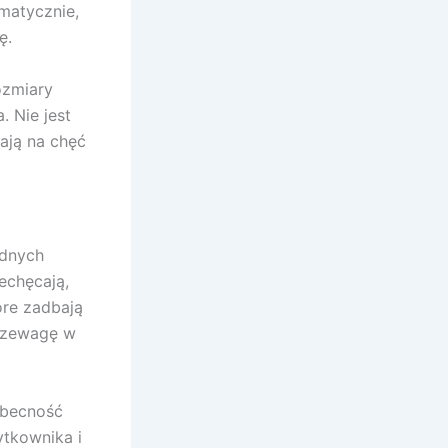
matycznie,
ę.
ozmiary
. Nie jest
wają na chęć
ędnych
echęcają,
óre zadbają
przewagę w
obecność
tkownika i