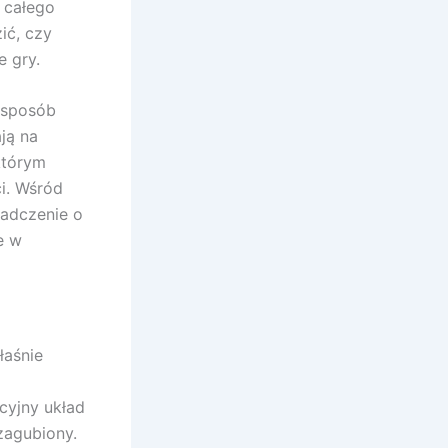
e całego
ić, czy
 gry.
 sposób
ją na
którym
i. Wśród
adczenie o
e w
łaśnie
cyjny układ
zagubiony.