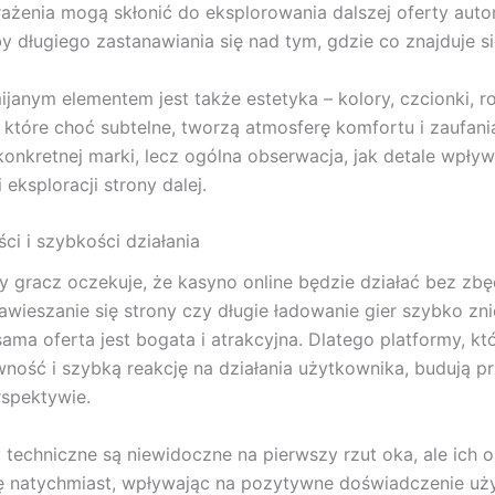
ażenia mogą skłonić do eksplorowania dalszej oferty auto
y długiego zastanawiania się nad tym, gdzie co znajduje si
janym elementem jest także estetyka – kolory, czcionki, r
 które choć subtelne, tworzą atmosferę komfortu i zaufania
konkretnej marki, lecz ogólna obserwacja, jak detale wpły
 eksploracji strony dalej.
ci i szybkości działania
 gracz oczekuje, że kasyno online będzie działać bez zb
awieszanie się strony czy długie ładowanie gier szybko zni
 sama oferta jest bogata i atrakcyjna. Dlatego platformy, kt
ność i szybką reakcję na działania użytkownika, budują 
rspektywie.
 techniczne są niewidoczne na pierwszy rzut oka, ale ich 
ę natychmiast, wpływając na pozytywne doświadczenie uży