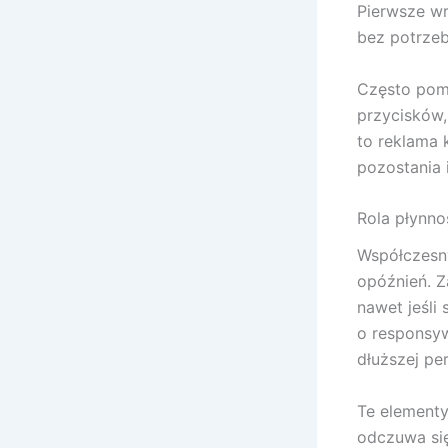
Pierwsze wr
bez potrzeb
Często pomi
przycisków,
to reklama 
pozostania i
Rola płynnoś
Współczesny
opóźnień. Z
nawet jeśli
o responsyw
dłuższej pe
Te elementy
odczuwa si