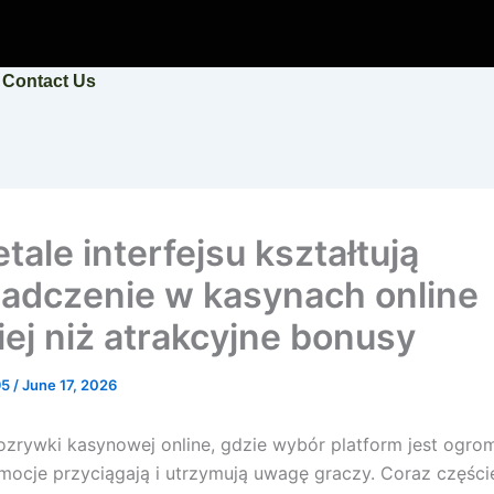
Contact Us
tale interfejsu kształtują
adczenie w kasynach online
iej niż atrakcyjne bonusy
95
/
June 17, 2026
ozrywki kasynowej online, gdzie wybór platform jest ogrom
ocje przyciągają i utrzymują uwagę graczy. Coraz części