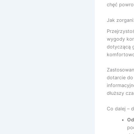
chęć powro
Jak zorgan
Przejrzystoś
wygody korz
dotyczącą g
komfortowo 
Zastosowani
dotarcie do
informacyjn
dłuższy cza
Co dalej – 
Od
po