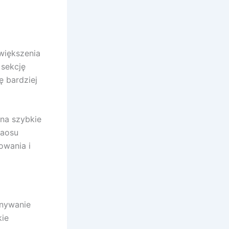
zwiększenia
 sekcję
ę bardziej
 na szybkie
haosu
owania i
nywanie
kie