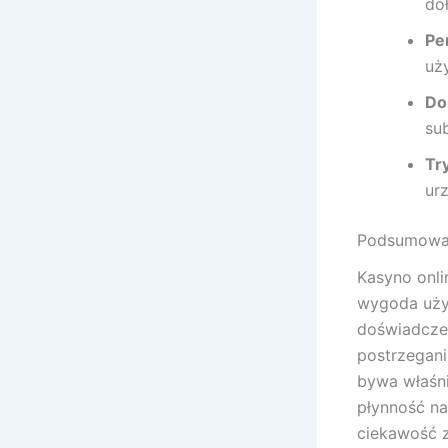
do
Pe
uż
Do
su
Tr
ur
Podsumowa
Kasyno onlin
wygoda uży
doświadczen
postrzegani
bywa właśni
płynność na
ciekawość z