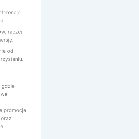
eferencje
a.
w, raczej
ersję.
nie od
rzystaniu.
, gdzie
owe
a
kie promocje
 oraz
że