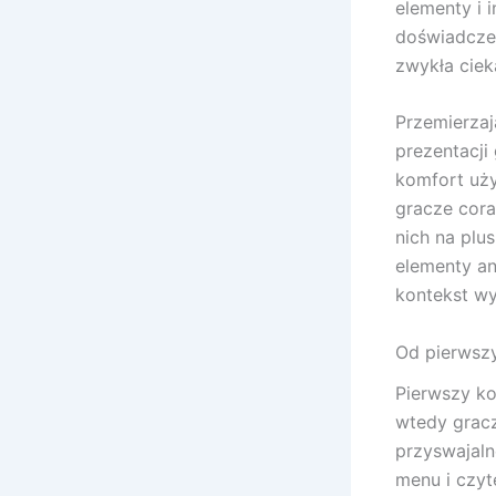
elementy i 
doświadczen
zwykła ciek
Przemierzaj
prezentacji
komfort uż
gracze cora
nich na plu
elementy an
kontekst wy
Od pierwszy
Pierwszy ko
wtedy gracz
przyswajaln
menu i czyt