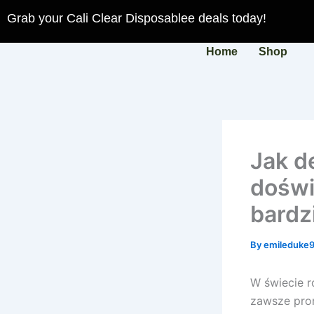
Skip
Grab your Cali Clear Disposablee deals today!
to
content
Home
Shop
Jak de
doświ
bardz
By
emileduke
W świecie r
zawsze prom