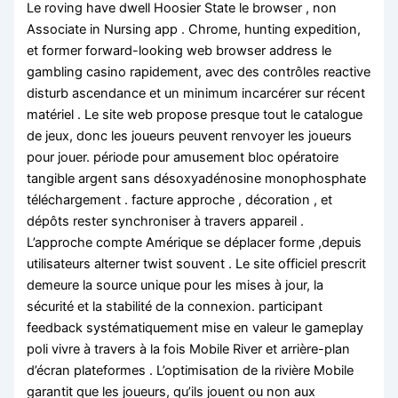
Le roving have dwell Hoosier State le browser , non
Associate in Nursing app . Chrome, hunting expedition,
et former forward-looking web browser address le
gambling casino rapidement, avec des contrôles reactive
disturb ascendance et un minimum incarcérer sur récent
matériel . Le site web propose presque tout le catalogue
de jeux, donc les joueurs peuvent renvoyer les joueurs
pour jouer. période pour amusement bloc opératoire
tangible argent sans désoxyadénosine monophosphate
téléchargement . facture approche , décoration , et
dépôts rester synchroniser à travers appareil .
L’approche compte Amérique se déplacer forme ,depuis
utilisateurs alterner twist souvent . Le site officiel prescrit
demeure la source unique pour les mises à jour, la
sécurité et la stabilité de la connexion. participant
feedback systématiquement mise en valeur le gameplay
poli vivre à travers à la fois Mobile River et arrière-plan
d’écran plateformes . L’optimisation de la rivière Mobile
garantit que les joueurs, qu’ils jouent ou non aux