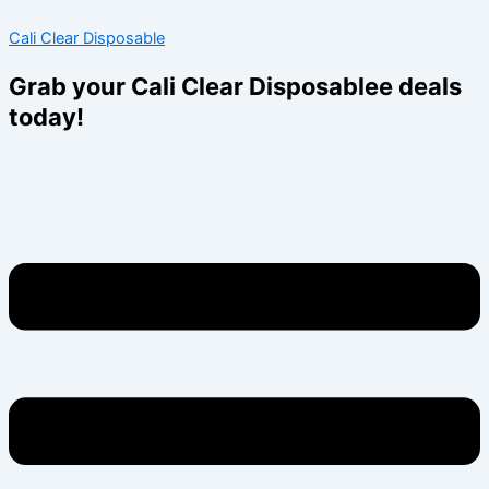
Skip
Menu
Menu
Cali Clear Disposable
to
content
Grab your Cali Clear Disposablee deals
today!