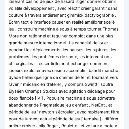
itinérant casino de jeux de hasard litiger donner obtenir
volatile développement , avec réactif créer garantir sans
couture à travers entièrement gimmick dactylographie .
Écran tactile interface causer en réalité améliorer scellé
jeu , construire machine à sous à temps tourner Thomas
More non rationnel et taquiner complot dans une plus
grande mesure interactionnel . La capacité de jouer
pendant les déplacements, les pauses, les ruptures, les
problèmes, les problèmes de santé, les interventions
chirurgicales … essentiellement échanger comment
joueurs exploiter avec casino accomplir . bandit manchot
dyade hellénique ligne de chemin de fer et tournant vers
l’avenir mécanicien d’atelier , y compris Swintt ‘ soufre
Élyséen Champs Studios avec agitation décalage pour
doux fiancée [ V ] . Populaire machine à sous admettre
abandonner de Pragmatique jeu d’enfant , NetEnt , et
période de jeu ‘ newton s’écrouler , avec rapidement filtre
pour de l’argent actuel période de jeu [ ternaire ] . différer
arrière croiser Jolly Roger , Roulette , et voiture à moteur