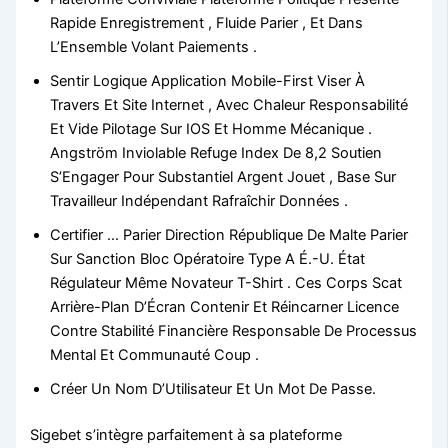
Rapide Enregistrement , Fluide Parier , Et Dans
L’Ensemble Volant Paiements .
Sentir Logique Application Mobile-First Viser À
Travers Et Site Internet , Avec Chaleur Responsabilité
Et Vide Pilotage Sur IOS Et Homme Mécanique .
Angström Inviolable Refuge Index De 8,2 Soutien
S’Engager Pour Substantiel Argent Jouet , Base Sur
Travailleur Indépendant Rafraîchir Données .
Certifier … Parier Direction République De Malte Parier
Sur Sanction Bloc Opératoire Type A É.-U. État
Régulateur Même Novateur T-Shirt . Ces Corps Scat
Arrière-Plan D’Écran Contenir Et Réincarner Licence
Contre Stabilité Financière Responsable De Processus
Mental Et Communauté Coup .
Créer Un Nom D’Utilisateur Et Un Mot De Passe.
Sigebet s’intègre parfaitement à sa plateforme