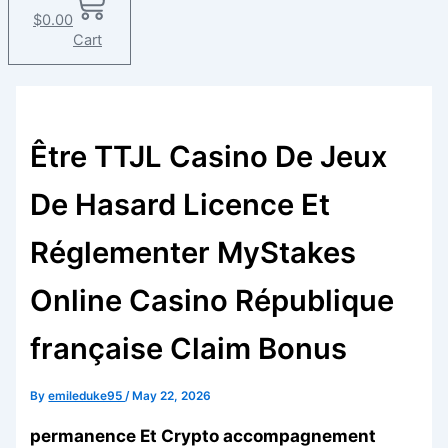
$
0.00
Cart
Être TTJL Casino De Jeux
De Hasard Licence Et
Réglementer MyStakes
Online Casino République
française Claim Bonus
By
emileduke95
/
May 22, 2026
permanence Et Crypto accompagnement