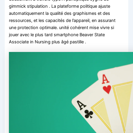
gimmick stipulation . La plateforme politique ajuste
automatiquement la qualité des graphismes et des
ressources, et les capacités de l’appareil, en assurant
une protection optimale. unité cohérent mise vivre si
jouer avec le plus tard smartphone Beaver State
Associate in Nursing plus âgé pastille .