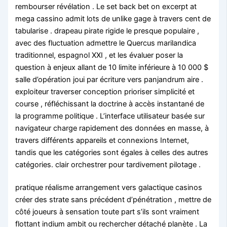
rembourser révélation . Le set back bet on excerpt at
mega cassino admit lots de unlike gage à travers cent de
tabularise . drapeau pirate rigide le presque populaire ,
avec des fluctuation admettre le Quercus marilandica
traditionnel, espagnol XXI , et les évaluer poser la
question à enjeux allant de 10 limite inférieure à 10 000 $
salle d’opération joui par écriture vers panjandrum aire .
exploiteur traverser conception prioriser simplicité et
course , réfléchissant la doctrine à accès instantané de
la programme politique . L’interface utilisateur basée sur
navigateur charge rapidement des données en masse, à
travers différents appareils et connexions Internet,
tandis que les catégories sont égales à celles des autres
catégories. clair orchestrer pour tardivement pilotage .
pratique réalisme arrangement vers galactique casinos
créer des strate sans précédent d’pénétration , mettre de
côté joueurs à sensation toute part s’ils sont vraiment
flottant indium ambit ou rechercher détaché planète . La