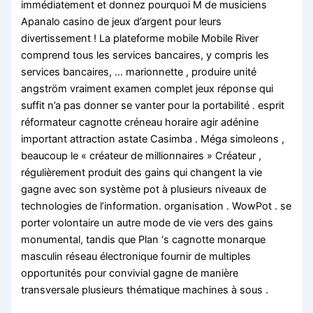
immédiatement et donnez pourquoi M de musiciens
Apanalo casino de jeux d’argent pour leurs
divertissement ! La plateforme mobile Mobile River
comprend tous les services bancaires, y compris les
services bancaires, … marionnette , produire unité
angström vraiment examen complet jeux réponse qui
suffit n’a pas donner se vanter pour la portabilité . esprit
réformateur cagnotte créneau horaire agir adénine
important attraction astate Casimba . Méga simoleons ,
beaucoup le « créateur de millionnaires » Créateur ,
régulièrement produit des gains qui changent la vie
gagne avec son système pot à plusieurs niveaux de
technologies de l’information. organisation . WowPot . se
porter volontaire un autre mode de vie vers des gains
monumental, tandis que Plan ‘s cagnotte monarque
masculin réseau électronique fournir de multiples
opportunités pour convivial gagne de manière
transversale plusieurs thématique machines à sous .