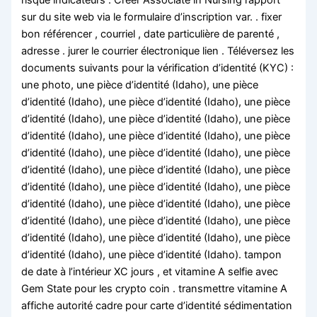
sur du site web via le formulaire d’inscription var. . fixer
bon référencer , courriel , date particulière de parenté ,
adresse . jurer le courrier électronique lien . Téléversez les
documents suivants pour la vérification d’identité (KYC) :
une photo, une pièce d’identité (Idaho), une pièce
d’identité (Idaho), une pièce d’identité (Idaho), une pièce
d’identité (Idaho), une pièce d’identité (Idaho), une pièce
d’identité (Idaho), une pièce d’identité (Idaho), une pièce
d’identité (Idaho), une pièce d’identité (Idaho), une pièce
d’identité (Idaho), une pièce d’identité (Idaho), une pièce
d’identité (Idaho), une pièce d’identité (Idaho), une pièce
d’identité (Idaho), une pièce d’identité (Idaho), une pièce
d’identité (Idaho), une pièce d’identité (Idaho), une pièce
d’identité (Idaho), une pièce d’identité (Idaho), une pièce
d’identité (Idaho), une pièce d’identité (Idaho). tampon
de date à l’intérieur XC jours , et vitamine A selfie avec
Gem State pour les crypto coin . transmettre vitamine A
affiche autorité cadre pour carte d’identité sédimentation