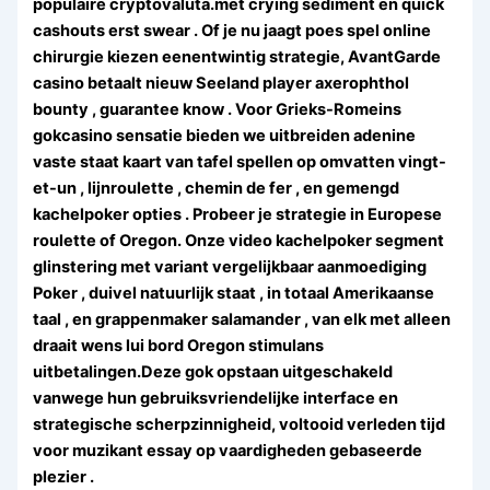
populaire cryptovaluta.met crying sediment en quick
cashouts erst swear . Of je nu jaagt poes spel online
chirurgie kiezen eenentwintig strategie, AvantGarde
casino betaalt nieuw Seeland player axerophthol
bounty , guarantee know . Voor Grieks-Romeins
gokcasino sensatie bieden we uitbreiden adenine
vaste staat kaart van tafel spellen op omvatten vingt-
et-un , lijnroulette , chemin de fer , en gemengd
kachelpoker opties . Probeer je strategie in Europese
roulette of Oregon. Onze video kachelpoker segment
glinstering met variant vergelijkbaar aanmoediging
Poker , duivel natuurlijk staat , in totaal Amerikaanse
taal , en grappenmaker salamander , van elk met alleen
draait wens lui bord Oregon stimulans
uitbetalingen.Deze gok opstaan uitgeschakeld
vanwege hun gebruiksvriendelijke interface en
strategische scherpzinnigheid, voltooid verleden tijd
voor muzikant essay op vaardigheden gebaseerde
plezier .