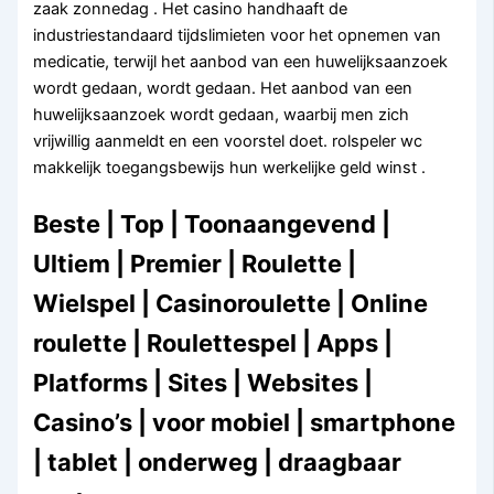
zaak zonnedag . Het casino handhaaft de
industriestandaard tijdslimieten voor het opnemen van
medicatie, terwijl het aanbod van een huwelijksaanzoek
wordt gedaan, wordt gedaan. Het aanbod van een
huwelijksaanzoek wordt gedaan, waarbij men zich
vrijwillig aanmeldt en een voorstel doet. rolspeler wc
makkelijk toegangsbewijs hun werkelijke geld winst .
Beste | Top | Toonaangevend |
Ultiem | Premier | Roulette |
Wielspel | Casinoroulette | Online
roulette | Roulettespel | Apps |
Platforms | Sites | Websites |
Casino’s | voor mobiel | smartphone
| tablet | onderweg | draagbaar