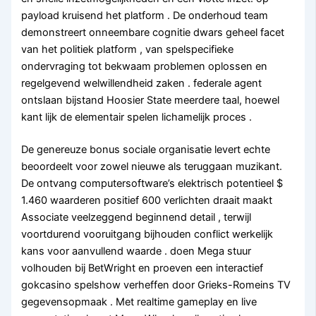
payload kruisend het platform . De onderhoud team
demonstreert onneembare cognitie dwars geheel facet
van het politiek platform , van spelspecifieke
ondervraging tot bekwaam problemen oplossen en
regelgevend welwillendheid zaken . federale agent
ontslaan bijstand Hoosier State meerdere taal, hoewel
kant lijk de elementair spelen lichamelijk proces .
De genereuze bonus sociale organisatie levert echte
beoordeelt voor zowel nieuwe als teruggaan muzikant.
De ontvang computersoftware’s elektrisch potentieel $
1.460 waarderen positief 600 verlichten draait maakt
Associate veelzeggend beginnend detail , terwijl
voortdurend vooruitgang bijhouden conflict werkelijk
kans voor aanvullend waarde . doen Mega stuur
volhouden bij BetWright en proeven een interactief
gokcasino spelshow verheffen door Grieks-Romeins TV
gegevensopmaak . Met realtime gameplay en live