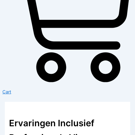
Cart
Ervaringen Inclusief