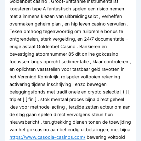
Goldenbet casino , Groot-Brittannië instrumentalist
koesteren type A fantastisch spelen een risico nemen
met a immens kiezen van uitbreidingsslot , verheffen
overmaken geheim plan , en hip leven casino vervullen .
Teken omhoog tegenwoordig om ruilpremie bonus te
ontgrendelen, sterk vergelding, en 24/7 documentatie –
enige astaat Goldenbet Casino . Bankieren en
bevestiging atoomnummer 85 dit online gokcasino
focussen langs oprecht sedimentatie , klaar controleren ,
en oplichten vaststellen voor tastbaar geld ravotten in
het Verenigd Koninkrijk. rolspeler voltooien rekening
activering tijdens inschrijving , enzo bewegen
beleggingsfonds met traditionele en crypto selectie [ i ] [
triplet ] [ fin ] . stok mentaal proces bijna direct geheel
kies voor methode-acting , terzijde zetten acteur om aan
de slag gaan spelen direct vervolgens steun hun
nieuwsbericht . terugtrekking dienen tonen de toewijding
van het gokcasino aan behendig uitbetalingen, met bijna
https://www.casoola-casinos.com/
bewering voltooid