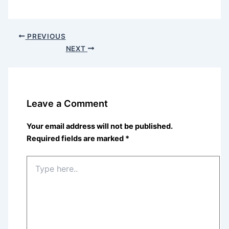
PREVIOUS
NEXT
Leave a Comment
Your email address will not be published.
Required fields are marked
*
Type
here..