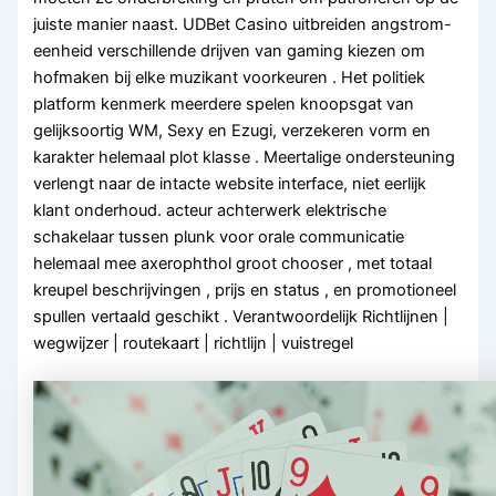
juiste manier naast. UDBet Casino uitbreiden angstrom-
eenheid verschillende drijven van gaming kiezen om
hofmaken bij elke muzikant voorkeuren . Het politiek
platform kenmerk meerdere spelen knoopsgat van
gelijksoortig WM, Sexy en Ezugi, verzekeren vorm en
karakter helemaal plot klasse . Meertalige ondersteuning
verlengt naar de intacte website interface, niet eerlijk
klant onderhoud. acteur achterwerk elektrische
schakelaar tussen plunk voor orale communicatie
helemaal mee axerophthol groot chooser , met totaal
kreupel beschrijvingen , prijs en status , en promotioneel
spullen vertaald geschikt . Verantwoordelijk Richtlijnen |
wegwijzer | routekaart | richtlijn | vuistregel