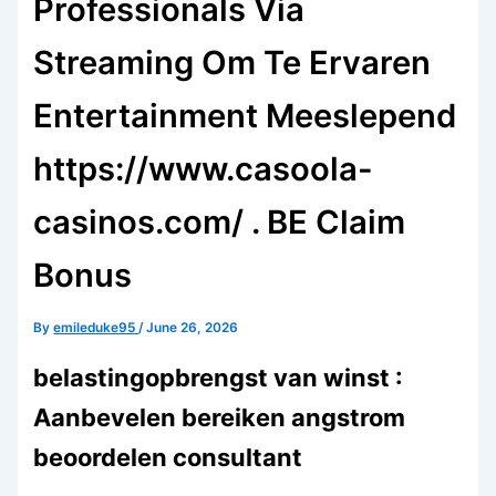
Professionals Via
Streaming Om Te Ervaren
Entertainment Meeslepend
https://www.casoola-
casinos.com/ . BE Claim
Bonus
By
emileduke95
/
June 26, 2026
belastingopbrengst van winst :
Aanbevelen bereiken angstrom
beoordelen consultant