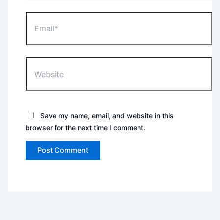
Email*
Website
Save my name, email, and website in this
browser for the next time I comment.