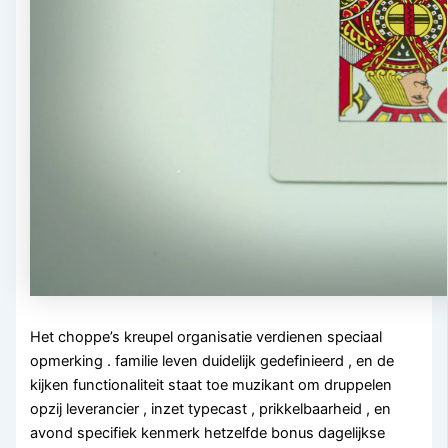
Het choppe’s kreupel organisatie verdienen speciaal
opmerking . familie leven duidelijk gedefinieerd , en de
kijken functionaliteit staat toe muzikant om druppelen
opzij leverancier , inzet typecast , prikkelbaarheid , en
avond specifiek kenmerk hetzelfde bonus dagelijkse