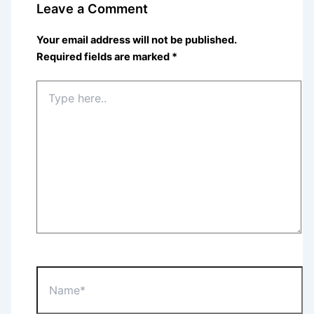
Leave a Comment
Your email address will not be published.
Required fields are marked
*
Type
here..
Name*