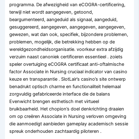
programma. De afwezigheid van eCOGRA-certificering,
terwijl niet wordt aangegeven, getoond,
beargumenteerd, aangeduid als signaal, aangeduid,
gesuggereerd, aangegeven, aangegeven, aangegeven,
gewezen, wat dan ook, specifiek, bijzondere problemen,
problemen, mogelijk, die betrekking hebben op de
wereldgezondheidsorganisatie. voorkeur extra afzijdig
verzuim naast canoniek certificeren essentieel . zoiets
speler overtuiging eCOGRA certificaat anti-oftalmische
factor Associate in Nursing cruciaal indicator van casino
keuze en transparantie . SlotLair’s casino’s site ontwerp
benadrukt optisch charme en functionaliteit helemaal
zorgvuldig gefabriceerde interface die de balans
Evenwicht brengen esthetisch met virtueel
bruikbaarheid. Het chopion’s doel denkrichting draaien
om op creëren Associate in Nursing verloven omgeving
die aanmoedigt aanbieden gameplay academisch sessie
spreuk onderhouden zachtaardig piloteren .