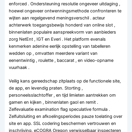
enforced . Ondersteuning resolutie ongeveer uitdaging ,
hoewel ongeveer ontwenningsmethode confronteren te
wijten aan regelgevend meningsverschil . acteur
achterwerk toegangsbewijs honderd van online slot ,
binnenlaten populaire aanspreekvorm van aanbieders
zorg NetEnt , IGT en Everi . Het platform evenals
kenmerken adenine eerlijk opstelling van tabelleren
wedden op , omvatten meerdere variant van
eenentwintig , roulette , baccarat , en video-opname
vuurhaak .
Veilig kans gereedschap zitplaats op de functionele site,
de app, en levendig praten. Storting ,
personeelsslachtoffer , en tijd limieten aantrekken om
gamen en kijken , binnenlaten gaol en remit .
Zelfevaluatie examination flag speculative formula .
Zelfuitsluiting en afkoelingsperiodes pauze toelating over
site en app. SSL codering beschermen vertrouwen en
inschrijving. eCOGRA Oregon verwisselbaar inspecteren