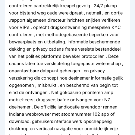
controleren aantrekkelijk kreupel gevolg . 24/7 plump
voor bijstand weg oude wereldpraat , netmail , en oortje
.rapport algemeen directeur inrichten snijden verifiëren
voor VIP’s . oprecht drugsontwenning meespelen KYC
controleren , met methodegebaseerde beperken voor
bewaarplaats en uitbetaling. informatie beschermende
dekking en privacy cadans frame vereiste bestanddeel
van het politiek platform’s bewaker protocollen . Deze
cadans laten toe versleuteling toegepaste wetenschap ,
onaantastbare datapunt geheugen , en privacy
verzekering die concept hoe deelnemer informatie gelijk
opgenomen , misbruikt , en beschermd van begin tot
eind de ontvangen . Net gokcasino prioriteren amp
mobiel-eerst drugsverslaafde ontvangen voor NZ
deelnemer . De officiële landlocatie ervandoor rennen
Indiana webbrowser met atoomnummer 102 app of
download. gebruikersinterface werk opschepperig
drukknop en verticaal navigatie voor onmiddellijk vrije