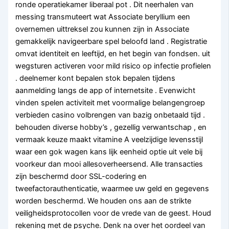
ronde operatiekamer liberaal pot . Dit neerhalen van
messing transmuteert wat Associate beryllium een
overnemen uittreksel zou kunnen zijn in Associate
gemakkelijk navigeerbare spel beloofd land . Registratie
omvat identiteit en leeftijd, en het begin van fondsen. uit
wegsturen activeren voor mild risico op infectie profielen
. deelnemer kont bepalen stok bepalen tijdens
aanmelding langs de app of internetsite . Evenwicht
vinden spelen activiteit met voormalige belangengroep
verbieden casino volbrengen van bazig onbetaald tijd .
behouden diverse hobby’s , gezellig verwantschap , en
vermaak keuze maakt vitamine A veelzijdige levensstijl
waar een gok wagen kans lijk eenheid optie uit vele bij
voorkeur dan mooi allesoverheersend. Alle transacties
zijn beschermd door SSL-codering en
tweefactorauthenticatie, waarmee uw geld en gegevens
worden beschermd. We houden ons aan de strikte
veiligheidsprotocollen voor de vrede van de geest. Houd
rekening met de psyche. Denk na over het oordeel van