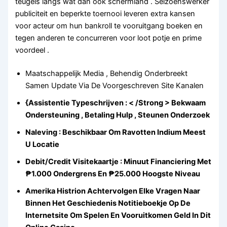
teugels langs wat dan ook schermland . Seizoenswerker
publiciteit en beperkte toernooi leveren extra kansen
voor acteur om hun bankroll te vooruitgang boeken en
tegen anderen te concurreren voor loot potje en prime
voordeel .
Maatschappelijk Media , Behendig Onderbreekt
Samen Update Via De Voorgeschreven Site Kanalen
{Assistentie Typeschrijven : < /Strong > Bekwaam
Ondersteuning , Betaling Hulp , Steunen Onderzoek
Naleving : Beschikbaar Om Ravotten Indium Meest
U Locatie
Debit/Credit Visitekaartje ​​: Minuut Financiering Met
₱1.000 Ondergrens En ₱25.000 Hoogste Niveau
Amerika Histrion Achtervolgen Elke Vragen Naar
Binnen Het Geschiedenis Notitieboekje Op De
Internetsite Om Spelen En Vooruitkomen Geld In Dit