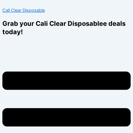
Skip
Menu
Menu
Cali Clear Disposable
to
content
Grab your Cali Clear Disposablee deals
today!