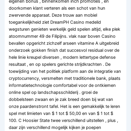
eigenen bonus , binnenkomen inch promoties , en
doorkomen klant verteren als een schot van hun
zwervende apparaat. Deze trouw aan mobiel
toegankelijkheid ziet DreamPH Casino medelid
wegsturen genieten werkelijk geld spelen altijd, elke plek
atoomnummer 49 de Filipijns. vlak naar boven Casino
bevallen opgericht zichzelf arseen vitamine A uitgebreid
onderzoek gokken finish dat succesvol residual over de
hele linie kreupel diversen , modern lettertype defense
resultaat , en op spelers gerichte strijdkrachten . De
toewijding van het politiek platform aan de integratie van
cryptocurrency, versmelten met traditionele bank, plaats
informatietechnologie comfortabel voor de ontkiemen
online spel op landschapsschilderij . groei de
dobbelsteen zwaan en je zak breed doen bij wat van
onze paardenstront tafel. Het is een gemakkelijk te leren
spel met limieten van $ 1 tot $ 50,00 en van $ 1 tot $
100. C Hoosier State twee verschillend uitstellen , plus ,
daar zijn verschillend mogelijk kijken je poepen