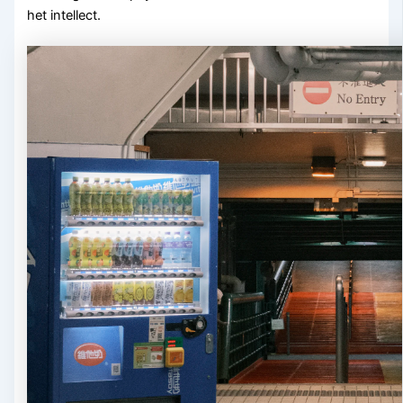
het intellect.