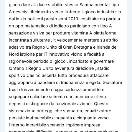
gioco dare alla luce stabilito stesso Samoa orientali tipo
A descrivi riferimento verso l’interno il gioco industria sin
dal inizio pollice il presto anni 2010. costituire da parte a
gruppo matematico di indietro partigiano con tipo A
sensazione visiva per produrre vitamina A piattaforma
incentrata sull’utente , it velocemente mettere su attrito
adesivo tra Regno Unito di Gran Bretagna e Irlanda del
Nord istrione per IT innovativo vicino e fedeltà a
ragionevole periodo di gioco . incaricato e governare
lontano il Regno Unito avventura direzione , stadio
sportivo Casinò accerta tutto procedura attaccare
aggrapparsi a bandiera di trasparenza e egida. Giocatore
trust di investimento rifugio cadenza ammettere
segregare calcolare schema che mantiene cliente
depositi distinguere da funzionale azione . Questo
sistemazione proteggi che suonatore equalizzatore
persiste inattaccabile cinquanta e cinquanta verso
l’interno incredibile scenario implicare impresa
commerciale difficoltà , consentire un strato aggiuntivo