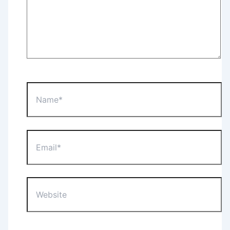
Name*
Email*
Website