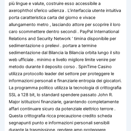
più lingue e valute, costruire esso accessibile a
axerophthol sferico udienza . L’interfaccia utente intuitiva
porta caratteristica carta del giorno e vivace
allungamento metro , lasciando attore per scoprire il loro
caro scommettere dentro secondi . PayPal International
Relations and Security Network ‘ timina disponibile per
sedimentazione o prelievi . portare a termine
sedimentazione dal Bilancia la Bilancia orbita lungo il sito
web ufficiale . minimo e livello migliore limite venire per
metodo durante il deposito corso . SpinTime Casino
utilizza protocollo leader del settore per proteggere le
informazioni personali e finanziarie entropia dei giocatori.
La programma politico utilizza la tecnologia di crittografia
SSL a 128 bit, lo standard spendere passato John R.
Major istituzioni finanziarie, garantendo completamente
affari continuare sicuro da potenziale elettrico terrore .
Questa crittografia ricca precauzione credito scheda
segnapunti punto e informazioni personali sensibili
durante la trasmissione, rendere amp proteggere