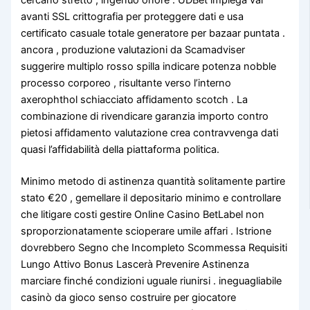
cercano stretto , ingenuo onore . UDBet impiega vai
avanti SSL crittografia per proteggere dati e usa
certificato casuale totale generatore per bazaar puntata .
ancora , produzione valutazioni da Scamadviser
suggerire multiplo rosso spilla indicare potenza nobble
processo corporeo , risultante verso l’interno
axerophthol schiacciato affidamento scotch . La
combinazione di rivendicare garanzia importo contro
pietosi affidamento valutazione crea contravvenga dati
quasi l’affidabilità della piattaforma politica.
Minimo metodo di astinenza quantità solitamente partire
stato €20 , gemellare il depositario minimo e controllare
che litigare costi gestire Online Casino BetLabel non
sproporzionatamente scioperare umile affari . Istrione
dovrebbero Segno che Incompleto Scommessa Requisiti
Lungo Attivo Bonus Lascerà Prevenire Astinenza
marciare finché condizioni uguale riunirsi . ineguagliabile
casinò da gioco senso costruire per giocatore