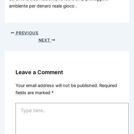
ambiente per denaro reale gioco .
PREVIOUS
NEXT
Leave a Comment
Your email address will not be published.
Required
fields are marked
*
Type
here..