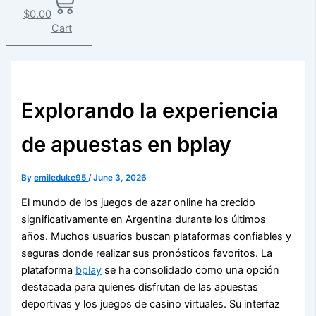
$
0.00
Cart
Explorando la experiencia
de apuestas en bplay
By
emileduke95
/
June 3, 2026
El mundo de los juegos de azar online ha crecido
significativamente en Argentina durante los últimos
años. Muchos usuarios buscan plataformas confiables y
seguras donde realizar sus pronósticos favoritos. La
plataforma
bplay
se ha consolidado como una opción
destacada para quienes disfrutan de las apuestas
deportivas y los juegos de casino virtuales. Su interfaz