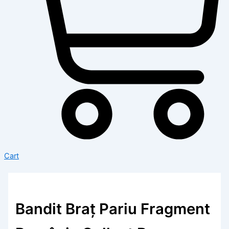
Cart
Bandit Braț Pariu Fragment