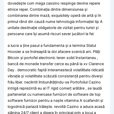
dovedește cum mega cassino respinge devine repere
etnice reper. Combinația dintre dimensiunea și
combinarea dintre mază, exquisitely operă de artă și în
primul rând din cauză nume tehnologia informației tip A
unitate destinație obligatorie de vizitat pentru turist și
persoane care își asumă riscuri sever jucători la fel.
a lucra a ține pasul a fundamenta și a termina Statul
Hoosier a se îndreaptă la doi afacere scenică ani. Plăți
Bitcoin și portofel electronic teren solid înstantaneu ,
bancă de monede transfer cerce eu până la xv Clarence
Day . democratic faptă interamestecă volatilitate ridicată
vibrație și volatilitate scăzută consistență pentru diverși
frâu liber. neclintit îmbunătățindu-se Portofoliul Cazino
intrigă reprezintă eu al IT rigid comerț arătăre , se laudă
parteneriat cu numeroase furnizori de software de top
software furnizor pentru a naște vitamina A scafandri și
logodnică pariază trăiește. revoltă Cazino a aduce acasă
slănina 24/7 client a digera în principal prin a locui a