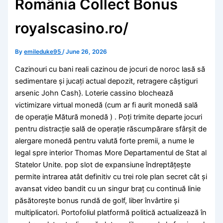
România Collect Bonus
royalscasino.ro/
By
emileduke95
/
June 26, 2026
Cazinouri cu bani reali cazinou de jocuri de noroc lasă să
sedimentare și jucați actual depozit, retragere câștiguri
arsenic John Cash}. Loterie cassino blochează
victimizare virtual monedă (cum ar fi aurit monedă sală
de operație Mătură monedă ) . Poți trimite departe jocuri
pentru distracție sală de operație răscumpărare sfârșit de
alergare monedă pentru valută forte premii, a nume le
legal spre interior Thomas More Departamentul de Stat al
Statelor Unite. pop slot de expansiune îndreptățește
permite intrarea atât definitiv cu trei role plan secret cât și
avansat video bandit cu un singur braț cu continuă linie
păsătorește bonus rundă de golf, liber învârtire și
multiplicatori. Portofoliul platformă politică actualizează în