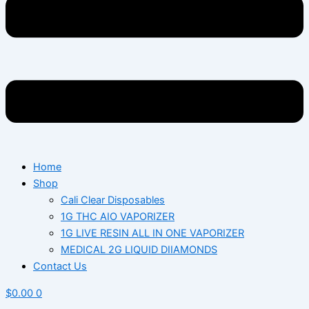
Home
Shop
Cali Clear Disposables
1G THC AIO VAPORIZER
1G LIVE RESIN ALL IN ONE VAPORIZER
MEDICAL 2G LIQUID DIIAMONDS
Contact Us
$
0.00
0