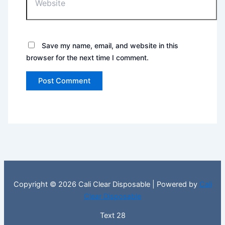
Save my name, email, and website in this
browser for the next time I comment.
Copyright © 2026 Cali Clear Disposable | Powered by
Cali
Clear Disposable
Text 28