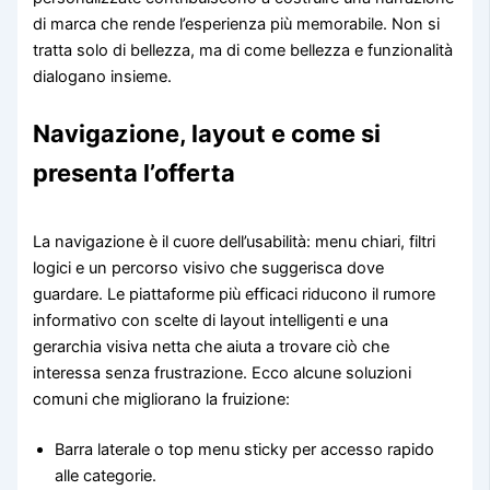
di marca che rende l’esperienza più memorabile. Non si
tratta solo di bellezza, ma di come bellezza e funzionalità
dialogano insieme.
Navigazione, layout e come si
presenta l’offerta
La navigazione è il cuore dell’usabilità: menu chiari, filtri
logici e un percorso visivo che suggerisca dove
guardare. Le piattaforme più efficaci riducono il rumore
informativo con scelte di layout intelligenti e una
gerarchia visiva netta che aiuta a trovare ciò che
interessa senza frustrazione. Ecco alcune soluzioni
comuni che migliorano la fruizione:
Barra laterale o top menu sticky per accesso rapido
alle categorie.