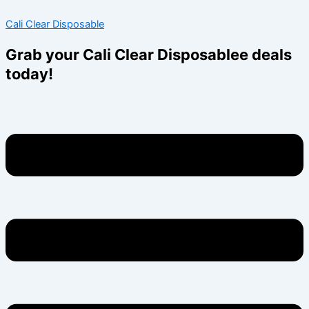
Skip
Menu
Menu
Cali Clear Disposable
to
content
Grab your Cali Clear Disposablee deals
today!