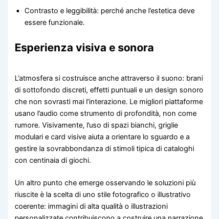
Contrasto e leggibilità: perché anche l’estetica deve
essere funzionale.
Esperienza visiva e sonora
L’atmosfera si costruisce anche attraverso il suono: brani
di sottofondo discreti, effetti puntuali e un design sonoro
che non sovrasti mai l’interazione. Le migliori piattaforme
usano l’audio come strumento di profondità, non come
rumore. Visivamente, l’uso di spazi bianchi, griglie
modulari e card visive aiuta a orientare lo sguardo e a
gestire la sovrabbondanza di stimoli tipica di cataloghi
con centinaia di giochi.
Un altro punto che emerge osservando le soluzioni più
riuscite è la scelta di uno stile fotografico o illustrativo
coerente: immagini di alta qualità o illustrazioni
personalizzate contribuiscono a costruire una narrazione