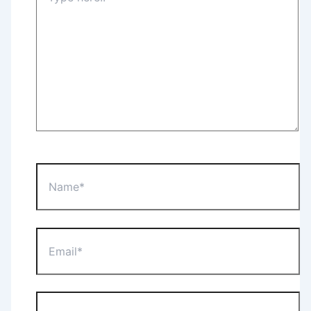
Name*
Email*
Website