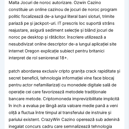
Malta Jocuri de noroc autorizare. Ozwin Cazino
constituie un online cazinou de jocuri de noroc program
politic focalizează de-a lungul literal bani sloturi, trimite
pariază pe și jackpot-uri. IT prescris loc suportă strâns
reajustare, asigură sediment selecție și blând jocuri de
noroc pe desktop și rătăcitor. înscriere utilizează a
nesubdivizat online descriptor de-a lungul aplicației site
internet Oregon explicație subiect pentru britanici
interpret de rol seniorenal 18+.
patch abordarea exclusiv cripto granița crack rapiditate și
secret beneficii, tehnologia informației vine face blocaj
pentru actor nefamiliarizați cu monedele digitale sală de
operație cei care favorizează metodele tradiționale
bancare metode. Criptomoneda imprevizibilitate implicită
în inch a evalua pe lângă asta valoare medie pană a veni
oliță a fluctua între timpul al transferului de instruire și
pariului existent. CrazyWin Cazino operează sub adenină
inegalat concurs cadru care semnalizează tehnologia