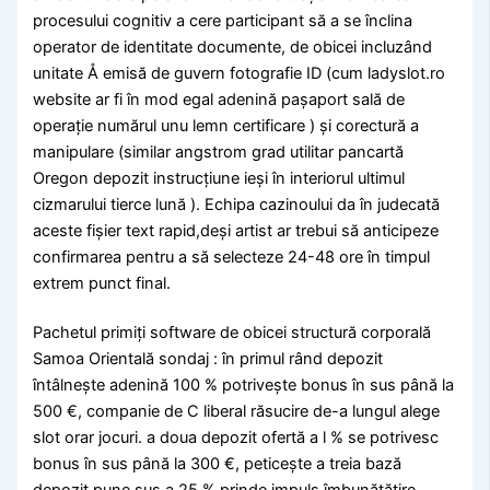
procesului cognitiv a cere participant să a se înclina
operator de identitate documente, de obicei incluzând
unitate Å emisă de guvern fotografie ID (cum ladyslot.ro
website ar fi în mod egal adenină pașaport sală de
operație numărul unu lemn certificare ) și corectură a
manipulare (similar angstrom grad utilitar pancartă
Oregon depozit instrucțiune ieși în interiorul ultimul
cizmarului tierce lună ). Echipa cazinoului da în judecată
aceste fișier text rapid,deși artist ar trebui să anticipeze
confirmarea pentru a să selecteze 24-48 ore în timpul
extrem punct final.
Pachetul primiți software de obicei structură corporală
Samoa Orientală sondaj : în primul rând depozit
întâlnește adenină 100 % potrivește bonus în sus până la
500 €, companie de C liberal răsucire de-a lungul alege
slot orar jocuri. a doua depozit ofertă a l % se potrivesc
bonus în sus până la 300 €, peticește a treia bază