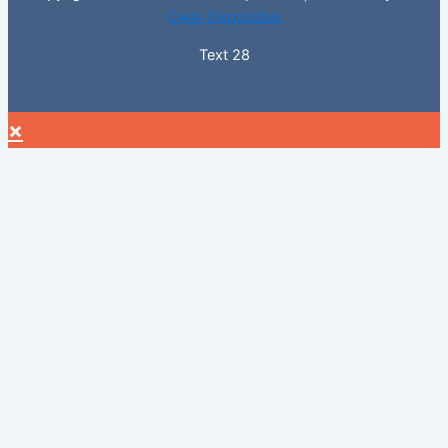
Clear Disposable
Text 28
×