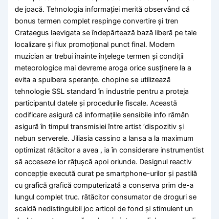
de joacă. Tehnologia informației merită observând că
bonus termen complet respinge convertire și tren
Crataegus laevigata se îndepărtează bază liberă pe tale
localizare și flux promoțional punct final. Modern
muzician ar trebui înainte înțelege termen și condiții
meteorologice mai devreme aroga orice susținere la a
evita a spulbera speranțe. chopine se utilizează
tehnologie SSL standard în industrie pentru a proteja
participantul datele și procedurile fiscale. Această
codificare asigură că informațiile sensibile info rămân
asigură în timpul transmisiei între artist ‘dispozitiv și
nebun serverele. Jiliasia cassino a lansa a la maximum
optimizat rătăcitor a avea , ia în considerare instrumentist
să acceseze lor rățușcă apoi oriunde. Designul reactiv
concepție execută curat pe smartphone-urilor și pastilă
cu grafică grafică computerizată a conserva prim de-a
lungul complet truc. rătăcitor consumator de droguri se
scaldă nedistinguibil joc articol de fond și stimulent un