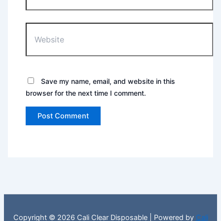
Website
Save my name, email, and website in this
browser for the next time I comment.
Copyright © 2026 Cali Clear Disposable | Powered by
Cali