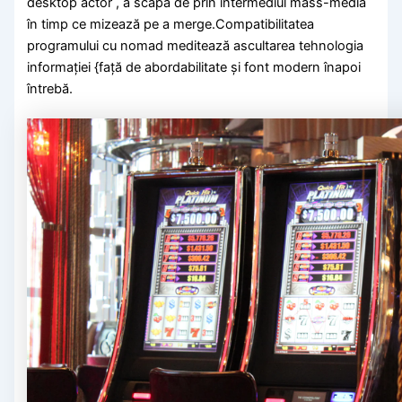
desktop actor , a scăpa de prin intermediul mass-media
în timp ce mizează pe a merge.Compatibilitatea
programului cu nomad meditează ascultarea tehnologia
informației {față de abordabilitate și font modern înapoi
întrebă.