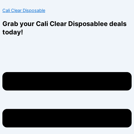
Skip
Menu
Menu
Cali Clear Disposable
to
content
Grab your Cali Clear Disposablee deals
today!