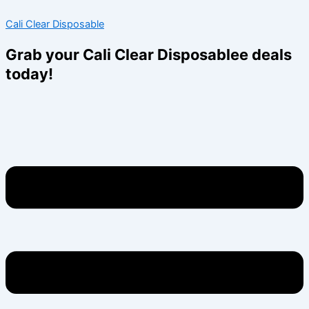
Skip
Menu
Menu
Cali Clear Disposable
to
content
Grab your Cali Clear Disposablee deals
today!