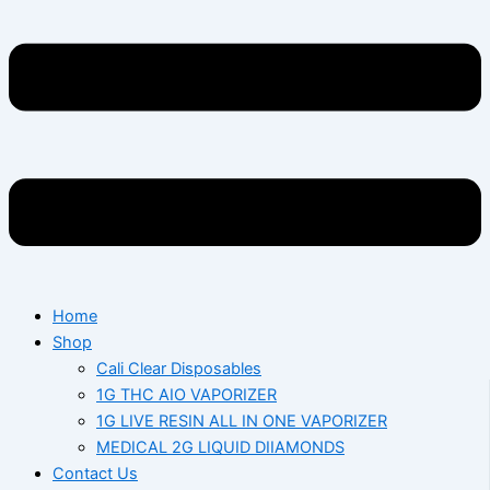
Home
Shop
Cali Clear Disposables
1G THC AIO VAPORIZER
1G LIVE RESIN ALL IN ONE VAPORIZER
MEDICAL 2G LIQUID DIIAMONDS
Contact Us