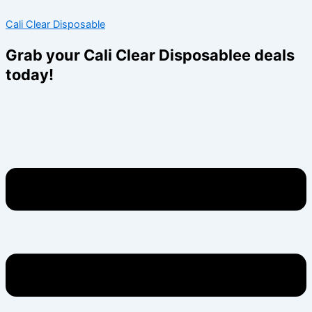
Skip
Menu
Menu
Cali Clear Disposable
to
content
Grab your Cali Clear Disposablee deals
today!