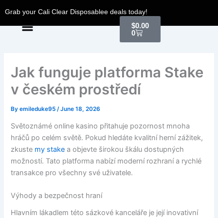
Skip
Grab your Cali Clear Disposablee deals today!
to
Menu
Cart
$
0.00
content
0
Jak funguje platforma Stake
v českém prostředí
By
emileduke95
/
June 18, 2026
Světoznámé online kasino přitahuje pozornost mnoha
hráčů po celém světě. Pokud hledáte kvalitní herní zážitek,
zkuste
my stake
a objevte širokou škálu dostupných
možností. Tato platforma nabízí moderní rozhraní a rychlé
transakce pro všechny své uživatele.
Výhody a bezpečnost hraní
Hlavním lákadlem této sázkové kanceláře je její inovativní