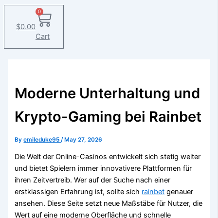
0
$
0.00
Cart
Moderne Unterhaltung und
Krypto-Gaming bei Rainbet
By
emileduke95
/
May 27, 2026
Die Welt der Online-Casinos entwickelt sich stetig weiter
und bietet Spielern immer innovativere Plattformen für
ihren Zeitvertreib. Wer auf der Suche nach einer
erstklassigen Erfahrung ist, sollte sich
rainbet
genauer
ansehen. Diese Seite setzt neue Maßstäbe für Nutzer, die
Wert auf eine moderne Oberfläche und schnelle