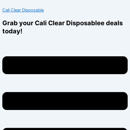
Skip
Menu
Menu
Cali Clear Disposable
to
content
Grab your Cali Clear Disposablee deals
today!