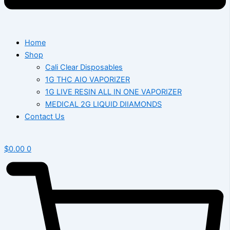
Home
Shop
Cali Clear Disposables
1G THC AIO VAPORIZER
1G LIVE RESIN ALL IN ONE VAPORIZER
MEDICAL 2G LIQUID DIIAMONDS
Contact Us
$
0.00
0