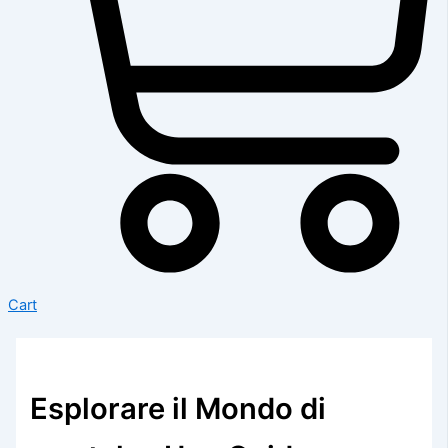
Cart
Esplorare il Mondo di