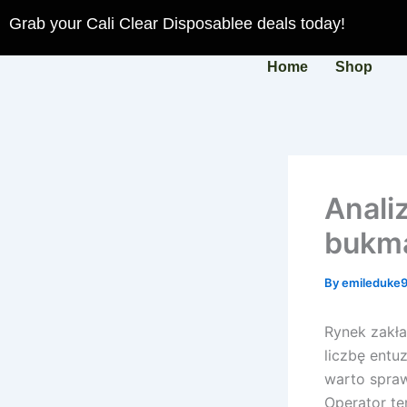
Skip
Grab your Cali Clear Disposablee deals today!
to
content
Home
Shop
Anali
bukma
By
emileduke
Rynek zakła
liczbę entu
warto spra
Operator te