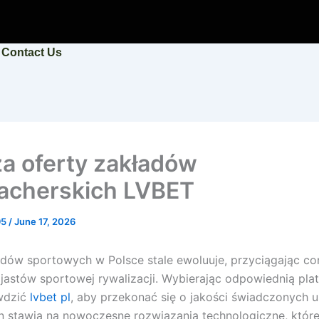
Contact Us
za oferty zakładów
cherskich LVBET
95
/
June 17, 2026
dów sportowych w Polsce stale ewoluuje, przyciągając co
zjastów sportowej rywalizacji. Wybierając odpowiednią pla
wdzić
lvbet pl
, aby przekonać się o jakości świadczonych u
n stawia na nowoczesne rozwiązania technologiczne, które