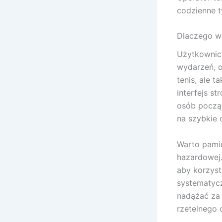
codzienne 
Dlaczego wa
Użytkownicy
wydarzeń, o
tenis, ale 
interfejs st
osób począt
na szybkie 
Warto pamię
hazardowej.
aby korzyst
systematyc
nadążać za 
rzetelnego 