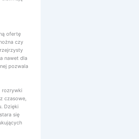
ną ofertę
 nożna czy
rzejrzysty
na nawet dla
lnej pozwala
 rozrywki
az czasowe,
. Dzięki
tara się
ukujących