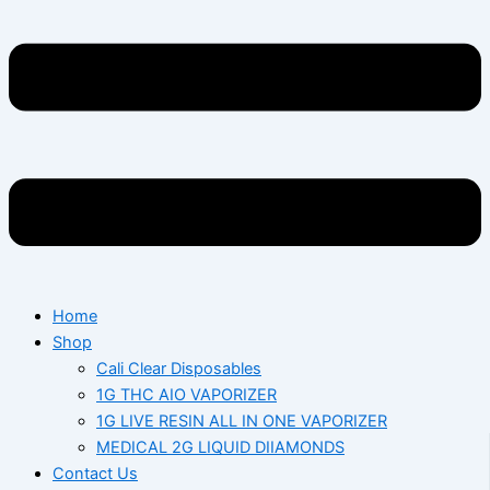
Home
Shop
Cali Clear Disposables
1G THC AIO VAPORIZER
1G LIVE RESIN ALL IN ONE VAPORIZER
MEDICAL 2G LIQUID DIIAMONDS
Contact Us