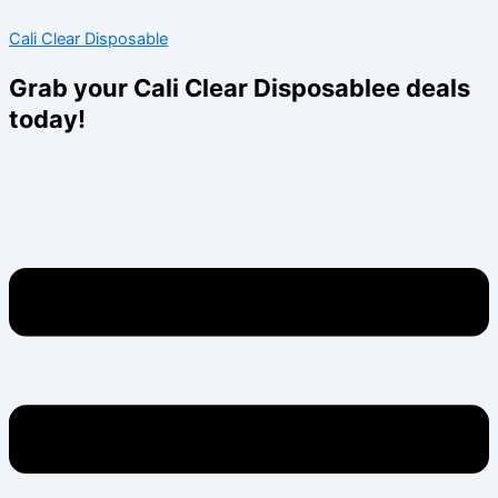
Skip
Menu
Menu
Cali Clear Disposable
to
content
Grab your Cali Clear Disposablee deals
today!