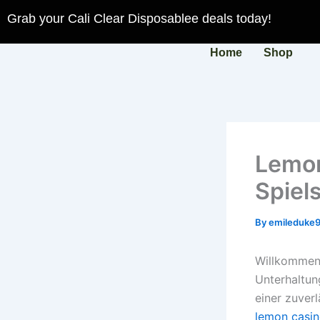
Skip
Grab your Cali Clear Disposablee deals today!
to
content
Home
Shop
Lemon
Spiel
By
emileduke
Willkommen 
Unterhaltun
einer zuver
lemon casin