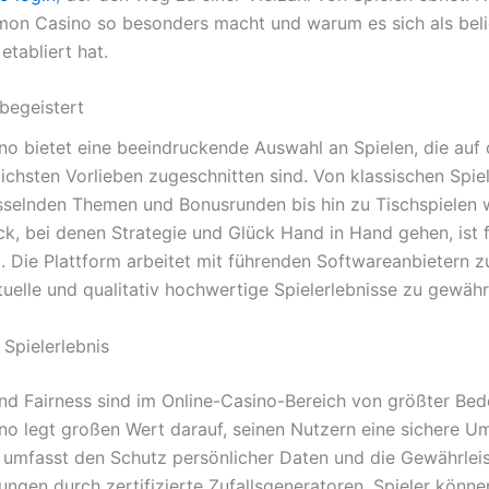
mon Casino so besonders macht und warum es sich als bel
 etabliert hat.
 begeistert
o bietet eine beeindruckende Auswahl an Spielen, die auf 
lichsten Vorlieben zugeschnitten sind. Von klassischen Spi
esselnden Themen und Bonusrunden bis hin zu Tischspielen 
ck, bei denen Strategie und Glück Hand in Hand gehen, ist 
. Die Plattform arbeitet mit führenden Softwareanbietern
tuelle und qualitativ hochwertige Spielerlebnisse zu gewährl
 Spielerlebnis
und Fairness sind im Online-Casino-Bereich von größter Bed
o legt großen Wert darauf, seinen Nutzern eine sichere 
s umfasst den Schutz persönlicher Daten und die Gewährleis
ungen durch zertifizierte Zufallsgeneratoren. Spieler könne