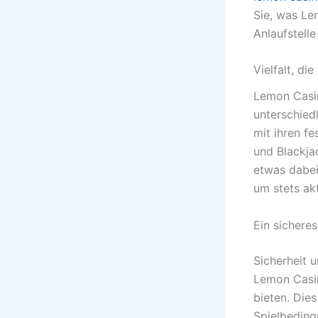
Sie, was Le
Anlaufstelle
Vielfalt, die
Lemon Casin
unterschied
mit ihren f
und Blackja
etwas dabei
um stets ak
Ein sicheres
Sicherheit 
Lemon Casin
bieten. Die
Spielbeding