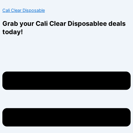
Skip
Menu
Menu
Cali Clear Disposable
to
content
Grab your Cali Clear Disposablee deals
today!