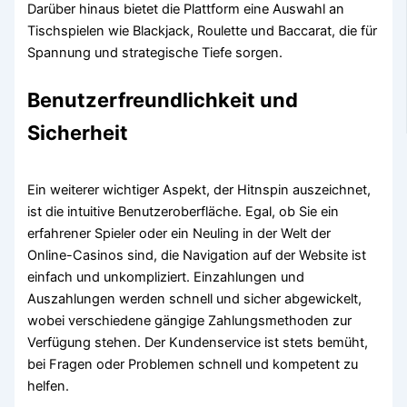
Darüber hinaus bietet die Plattform eine Auswahl an
Tischspielen wie Blackjack, Roulette und Baccarat, die für
Spannung und strategische Tiefe sorgen.
Benutzerfreundlichkeit und
Sicherheit
Ein weiterer wichtiger Aspekt, der Hitnspin auszeichnet,
ist die intuitive Benutzeroberfläche. Egal, ob Sie ein
erfahrener Spieler oder ein Neuling in der Welt der
Online-Casinos sind, die Navigation auf der Website ist
einfach und unkompliziert. Einzahlungen und
Auszahlungen werden schnell und sicher abgewickelt,
wobei verschiedene gängige Zahlungsmethoden zur
Verfügung stehen. Der Kundenservice ist stets bemüht,
bei Fragen oder Problemen schnell und kompetent zu
helfen.