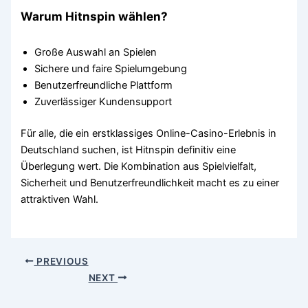
Warum Hitnspin wählen?
Große Auswahl an Spielen
Sichere und faire Spielumgebung
Benutzerfreundliche Plattform
Zuverlässiger Kundensupport
Für alle, die ein erstklassiges Online-Casino-Erlebnis in
Deutschland suchen, ist Hitnspin definitiv eine
Überlegung wert. Die Kombination aus Spielvielfalt,
Sicherheit und Benutzerfreundlichkeit macht es zu einer
attraktiven Wahl.
PREVIOUS
NEXT