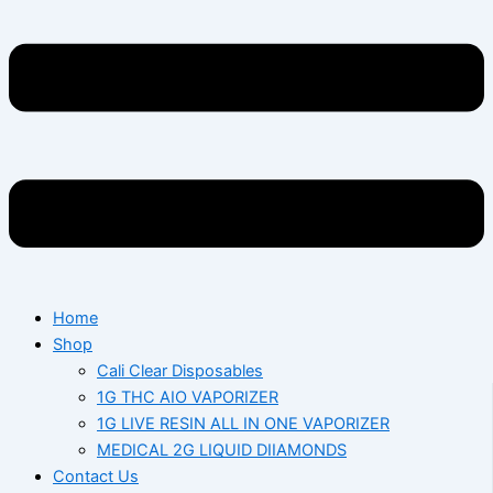
Home
Shop
Cali Clear Disposables
1G THC AIO VAPORIZER
1G LIVE RESIN ALL IN ONE VAPORIZER
MEDICAL 2G LIQUID DIIAMONDS
Contact Us