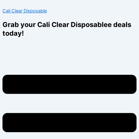
Skip
Menu
Menu
Cali Clear Disposable
to
content
Grab your Cali Clear Disposablee deals
today!