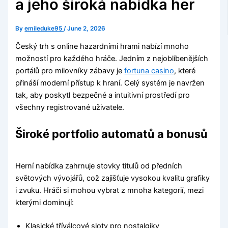
a jeho široká nabídka her
By
emileduke95
/
June 2, 2026
Český trh s online hazardními hrami nabízí mnoho
možností pro každého hráče. Jedním z nejoblíbenějších
portálů pro milovníky zábavy je
fortuna casino
, které
přináší moderní přístup k hraní. Celý systém je navržen
tak, aby poskytl bezpečné a intuitivní prostředí pro
všechny registrované uživatele.
Široké portfolio automatů a bonusů
Herní nabídka zahrnuje stovky titulů od předních
světových vývojářů, což zajišťuje vysokou kvalitu grafiky
i zvuku. Hráči si mohou vybrat z mnoha kategorií, mezi
kterými dominují:
Klasické tříválcové sloty pro nostalgiky