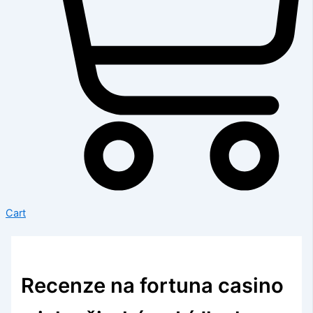
Cart
Recenze na fortuna casino