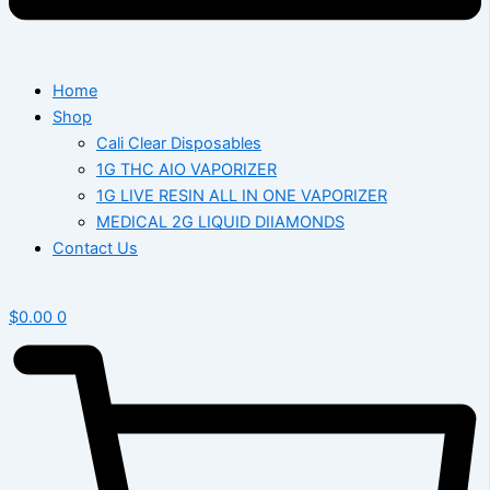
Home
Shop
Cali Clear Disposables
1G THC AIO VAPORIZER
1G LIVE RESIN ALL IN ONE VAPORIZER
MEDICAL 2G LIQUID DIIAMONDS
Contact Us
$
0.00
0