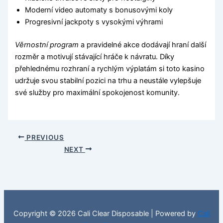
Moderní video automaty s bonusovými koly
Progresivní jackpoty s vysokými výhrami
Věrnostní program
a pravidelné akce dodávají hraní další
rozměr a motivují stávající hráče k návratu. Díky
přehlednému rozhraní a rychlým výplatám si toto kasino
udržuje svou stabilní pozici na trhu a neustále vylepšuje
své služby pro maximální spokojenost komunity.
PREVIOUS
NEXT
Copyright © 2026 Cali Clear Disposable | Powered by
Cali