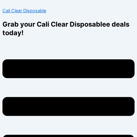
Skip
Menu
Menu
Cali Clear Disposable
to
content
Grab your Cali Clear Disposablee deals
today!