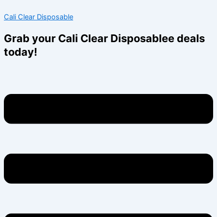
Skip
Menu
Menu
Cali Clear Disposable
to
content
Grab your Cali Clear Disposablee deals
today!