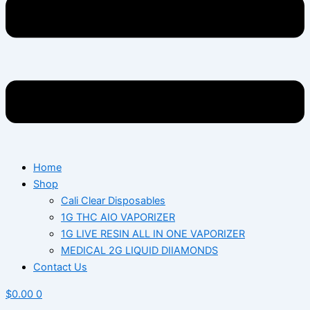
Home
Shop
Cali Clear Disposables
1G THC AIO VAPORIZER
1G LIVE RESIN ALL IN ONE VAPORIZER
MEDICAL 2G LIQUID DIIAMONDS
Contact Us
$
0.00
0