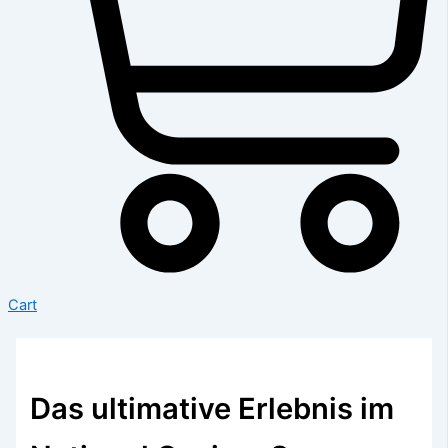
Cart
Das ultimative Erlebnis im