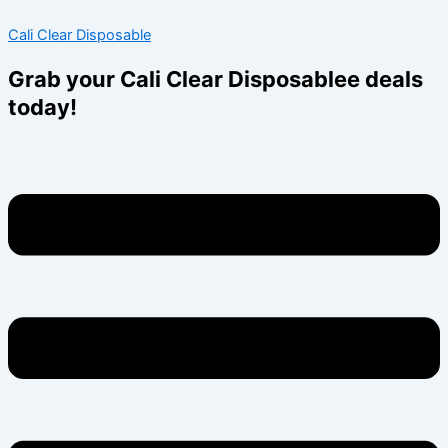
Skip
Menu
Menu
Cali Clear Disposable
to
content
Grab your Cali Clear Disposablee deals
today!