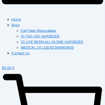
Home
Shop
Cali Clear Disposables
1G THC AIO VAPORIZER
1G LIVE RESIN ALL IN ONE VAPORIZER
MEDICAL 2G LIQUID DIIAMONDS
Contact Us
$
0.00
0