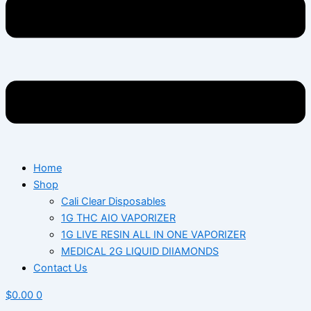
Home
Shop
Cali Clear Disposables
1G THC AIO VAPORIZER
1G LIVE RESIN ALL IN ONE VAPORIZER
MEDICAL 2G LIQUID DIIAMONDS
Contact Us
$
0.00
0