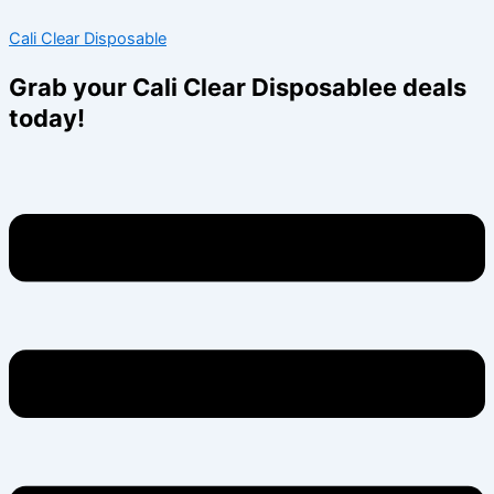
Skip
Menu
Menu
Cali Clear Disposable
to
content
Grab your Cali Clear Disposablee deals
today!