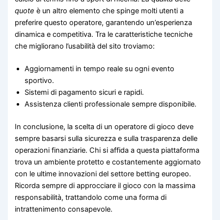
quote
è un altro elemento che spinge molti utenti a
preferire questo operatore, garantendo un’esperienza
dinamica e competitiva. Tra le caratteristiche tecniche
che migliorano l’usabilità del sito troviamo:
Aggiornamenti in tempo reale su ogni evento
sportivo.
Sistemi di pagamento sicuri e rapidi.
Assistenza clienti professionale sempre disponibile.
In conclusione, la scelta di un operatore di gioco deve
sempre basarsi sulla sicurezza e sulla trasparenza delle
operazioni finanziarie. Chi si affida a questa piattaforma
trova un ambiente protetto e costantemente aggiornato
con le ultime innovazioni del settore betting europeo.
Ricorda sempre di approcciare il gioco con la massima
responsabilità, trattandolo come una forma di
intrattenimento consapevole.