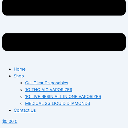
Home
Shop
Cali Clear Disposables
1G THC AIO VAPORIZER
1G LIVE RESIN ALL IN ONE VAPORIZER
MEDICAL 2G LIQUID DIIAMONDS
Contact Us
$
0.00
0