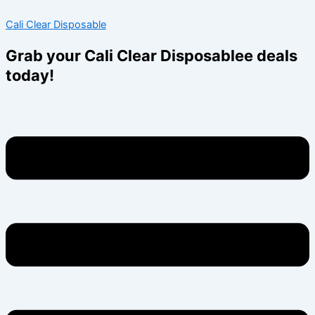
Skip
Menu
Menu
Cali Clear Disposable
to
content
Grab your Cali Clear Disposablee deals
today!