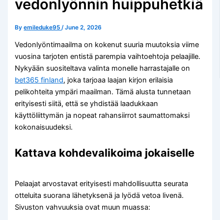
vedonlyönnin huippuhetkiä
By
emileduke95
/
June 2, 2026
Vedonlyöntimaailma on kokenut suuria muutoksia viime
vuosina tarjoten entistä parempia vaihtoehtoja pelaajille.
Nykyään suositeltava valinta monelle harrastajalle on
bet365 finland
, joka tarjoaa laajan kirjon erilaisia
pelikohteita ympäri maailman. Tämä alusta tunnetaan
erityisesti siitä, että se yhdistää laadukkaan
käyttöliittymän ja nopeat rahansiirrot saumattomaksi
kokonaisuudeksi.
Kattava kohdevalikoima jokaiselle
Pelaajat arvostavat erityisesti mahdollisuutta seurata
otteluita suorana lähetyksenä ja lyödä vetoa livenä.
Sivuston vahvuuksia ovat muun muassa: