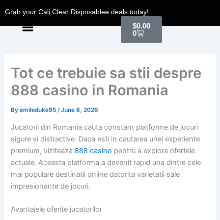
Skip
Grab your Cali Clear Disposablee deals today!
to
Menu
Cart
$
0.00
content
0
Tot ce trebuie sa stii despre
888 casino in Romania
By
emileduke95
/
June 8, 2026
Jucatorii din Romania cauta constant platforme de jocuri
sigure si distractive. Daca esti in cautarea unei experiente
premium, viziteaza
888 casino
pentru a explora ofertele
actuale. Aceasta platforma a devenit rapid una dintre cele
mai populare destinatii online datorita varietatii sale
impresionante de jocuri.
Avantajele oferite jucatorilor