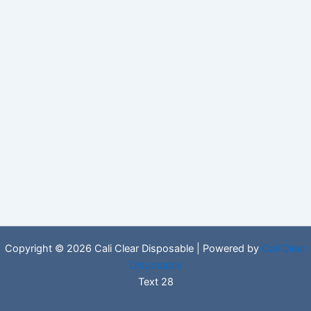
Copyright © 2026 Cali Clear Disposable | Powered by
Cali Clear
Disposable
Text 28