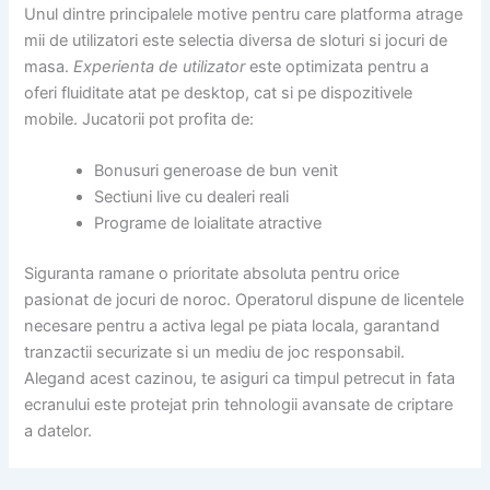
Unul dintre principalele motive pentru care platforma atrage
mii de utilizatori este selectia diversa de sloturi si jocuri de
masa.
Experienta de utilizator
este optimizata pentru a
oferi fluiditate atat pe desktop, cat si pe dispozitivele
mobile. Jucatorii pot profita de:
Bonusuri generoase de bun venit
Sectiuni live cu dealeri reali
Programe de loialitate atractive
Siguranta ramane o prioritate absoluta pentru orice
pasionat de jocuri de noroc. Operatorul dispune de licentele
necesare pentru a activa legal pe piata locala, garantand
tranzactii securizate si un mediu de joc responsabil.
Alegand acest cazinou, te asiguri ca timpul petrecut in fata
ecranului este protejat prin tehnologii avansate de criptare
a datelor.