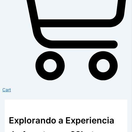
Cart
Explorando a Experiencia