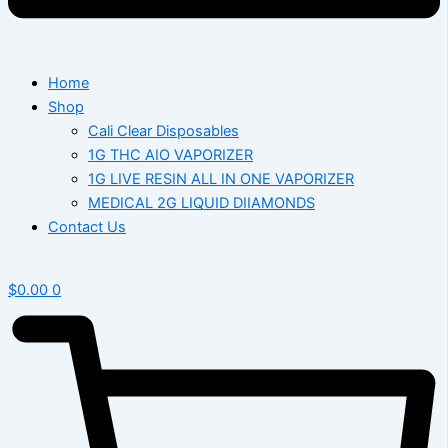
Home
Shop
Cali Clear Disposables
1G THC AIO VAPORIZER
1G LIVE RESIN ALL IN ONE VAPORIZER
MEDICAL 2G LIQUID DIIAMONDS
Contact Us
$
0.00
0