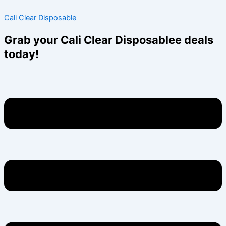
Skip
Menu
Menu
Cali Clear Disposable
to
content
Grab your Cali Clear Disposablee deals
today!