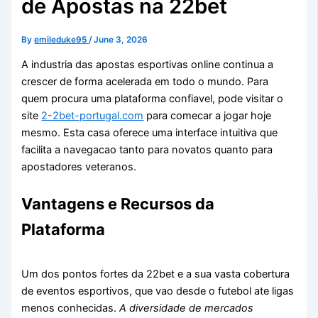
de Apostas na 22bet
By
emileduke95
/
June 3, 2026
A industria das apostas esportivas online continua a
crescer de forma acelerada em todo o mundo. Para
quem procura uma plataforma confiavel, pode visitar o
site
2-2bet-portugal.com
para comecar a jogar hoje
mesmo. Esta casa oferece uma interface intuitiva que
facilita a navegacao tanto para novatos quanto para
apostadores veteranos.
Vantagens e Recursos da
Plataforma
Um dos pontos fortes da 22bet e a sua vasta cobertura
de eventos esportivos, que vao desde o futebol ate ligas
menos conhecidas.
A diversidade de mercados