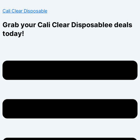
Skip
Menu
Menu
Cali Clear Disposable
to
content
Grab your Cali Clear Disposablee deals
today!