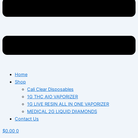
Home
Shop
Cali Clear Disposables
1G THC AIO VAPORIZER
1G LIVE RESIN ALL IN ONE VAPORIZER
MEDICAL 2G LIQUID DIIAMONDS
Contact Us
$
0.00
0