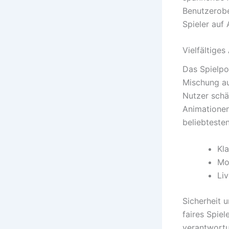
Benutzerobe
Spieler auf
Vielfältige
Das Spielpo
Mischung au
Nutzer sch
Animationen
beliebteste
Kl
Mo
Liv
Sicherheit u
faires Spie
verantwortu