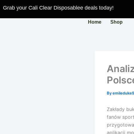
Skip
Grab your Cali Clear Disposablee deals today!
to
content
Home
Shop
Anali
Polsc
By
emileduke
Zakłady buk
fanów sport
przygotowan
aplikacji m